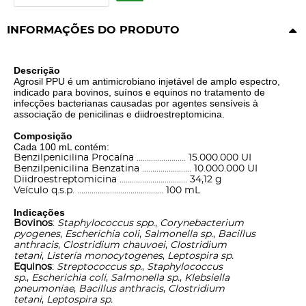
INFORMAÇÕES DO PRODUTO
Descrição
Agrosil PPU é um antimicrobiano injetável de amplo espectro,
indicado para bovinos, suínos e equinos no tratamento de
infecções bacterianas causadas por agentes sensíveis à
associação de penicilinas e diidroestreptomicina.
Composição
Cada 100 mL contém:
Benzilpenicilina Procaína …………………… 15.000.000 UI
Benzilpenicilina Benzatina …………………… 10.000.000 UI
Diidroestreptomicina …………………………… 34,12 g
Veículo q.s.p. …………………………………… 100 mL
Indicações
Bovinos
:
Staphylococcus spp.
,
Corynebacterium
pyogenes
,
Escherichia coli
,
Salmonella sp.
,
Bacillus
anthracis
,
Clostridium chauvoei
,
Clostridium
tetani
,
Listeria monocytogenes
,
Leptospira sp.
Equinos
:
Streptococcus sp.
,
Staphylococcus
sp.
,
Escherichia coli
,
Salmonella sp.
,
Klebsiella
pneumoniae
,
Bacillus anthracis
,
Clostridium
tetani
,
Leptospira sp.