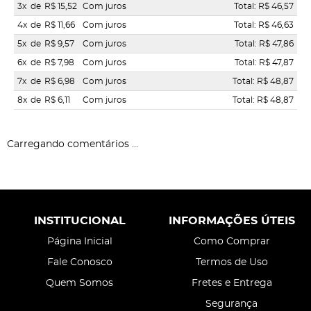
3x
de
R$ 15,52
Com juros
Total: R$ 46,57
4x
de
R$ 11,66
Com juros
Total: R$ 46,63
5x
de
R$ 9,57
Com juros
Total: R$ 47,86
6x
de
R$ 7,98
Com juros
Total: R$ 47,87
7x
de
R$ 6,98
Com juros
Total: R$ 48,87
8x
de
R$ 6,11
Com juros
Total: R$ 48,87
Carregando comentários ...
INSTITUCIONAL
INFORMAÇÕES ÚTEIS
Página Inicial
Como Comprar
Fale Conosco
Termos de Uso
Quem Somos
Fretes e Entrega
Segurança