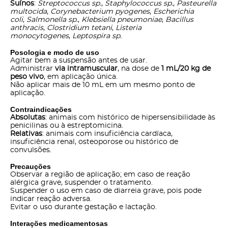
Suínos
:
Streptococcus sp.
,
Staphylococcus sp.
,
Pasteurella
multocida
,
Corynebacterium pyogenes
,
Escherichia
coli
,
Salmonella sp.
,
Klebsiella pneumoniae
,
Bacillus
anthracis
,
Clostridium tetani
,
Listeria
monocytogenes
,
Leptospira sp.
Posologia e modo de uso
Agitar bem a suspensão antes de usar.
Administrar
via intramuscular
, na dose de
1 mL/20 kg de
peso vivo
, em aplicação única.
Não aplicar mais de 10 mL em um mesmo ponto de
aplicação.
Contraindicações
Absolutas
: animais com histórico de hipersensibilidade às
penicilinas ou à estreptomicina.
Relativas
: animais com insuficiência cardíaca,
insuficiência renal, osteoporose ou histórico de
convulsões.
Precauções
Observar a região de aplicação; em caso de reação
alérgica grave, suspender o tratamento.
Suspender o uso em caso de diarreia grave, pois pode
indicar reação adversa.
Evitar o uso durante gestação e lactação.
Interações medicamentosas