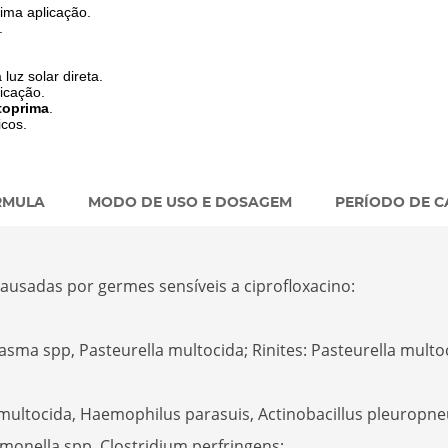
tima aplicação.
.
luz solar direta.
licação.
toprima
.
icos.
RMULA
MODO DE USO E DOSAGEM
PERÍODO DE C
causadas por germes sensíveis a ciprofloxacino:
sma spp, Pasteurella multocida; Rinites: Pasteurella multoc
multocida, Haemophilus parasuis, Actinobacillus pleuropn
almonella spp, Clostridium perfringens;