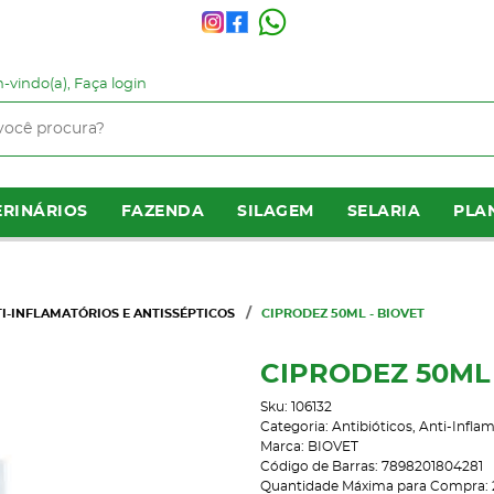
-vindo(a),
Faça login
RINÁRIOS
FAZENDA
SILAGEM
SELARIA
PLA
TI-INFLAMATÓRIOS E ANTISSÉPTICOS
CIPRODEZ 50ML - BIOVET
CIPRODEZ 50ML 
Sku:
106132
Categoria:
Antibióticos, Anti-Infla
Marca:
BIOVET
Código de Barras:
7898201804281
Quantidade Máxima para Compra: