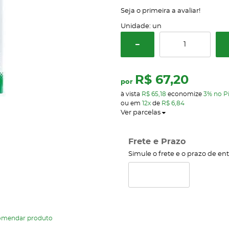
Seja o primeira a avaliar!
Unidade: un
R$ 67,20
por
à vista
R$ 65,18
economize
3%
no P
ou em
12x
de
R$ 6,84
Ver parcelas
Frete e Prazo
Simule o frete e o prazo de en
omendar produto