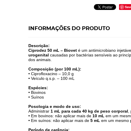
Sav
INFORMAÇÕES DO PRODUTO
Descrição:
Ciprodez 50 mL – Biovet
é um antimicrobiano injetáv
urogenital
causadas por bactérias sensíveis ao princíp
dos animais.
Composição (por 100 mL):
• Ciprofloxacino – 10,0 g
• Veículo q.s.p. – 100 mL
Espécies:
• Bovinos
• Suínos
Posologia e modo de uso:
Administrar
1 mL para cada 40 kg de peso corporal
,
• Em bovinos: não aplicar mais de
10 mL
em um mesmo
• Em suínos: não aplicar mais de
5 mL
em um mesmo p
Período de carência: