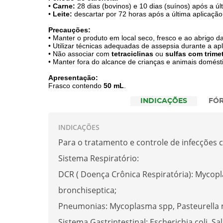
•
Carne:
28 dias (bovinos) e 10 dias (suínos) após a úl
•
Leite:
descartar por 72 horas após a última aplicação
Precauções:
• Manter o produto em local seco, fresco e ao abrigo da 
• Utilizar técnicas adequadas de assepsia durante a ap
• Não associar com
tetraciclinas
ou
sulfas com trime
• Manter fora do alcance de crianças e animais domést
Apresentação:
Frasco contendo
50 mL
.
INDICAÇÕES
FÓ
INDICAÇÕES
Para o tratamento e controle de infecções 
Sistema Respiratório:
DCR ( Doença Crônica Respiratória): Mycopla
bronchiseptica;
Pneumonias: Mycoplasma spp, Pasteurella 
Sistema Gastrintestinal: Escherichia coli, S