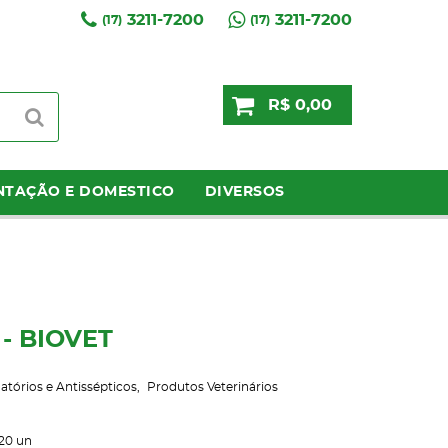
3211-7200
3211-7200
(17)
(17)
R$ 0,00
NTAÇÃO E DOMESTICO
DIVERSOS
- BIOVET
matórios e Antissépticos
Produtos Veterinários
20
un