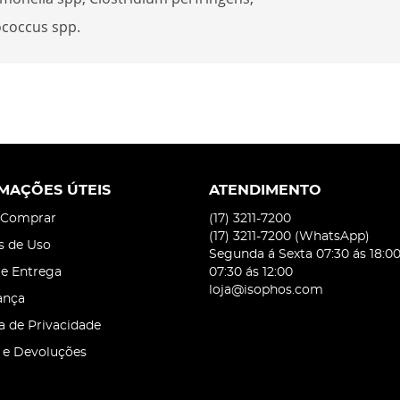
ococcus spp.
MAÇÕES ÚTEIS
ATENDIMENTO
Comprar
(17)
3211-7200
(17)
3211-7200
(WhatsApp)
s de Uso
Segunda á Sexta 07:30 ás 18:0
 e Entrega
07:30 ás 12:00
loja@isophos.com
ança
ca de Privacidade
 e Devoluções