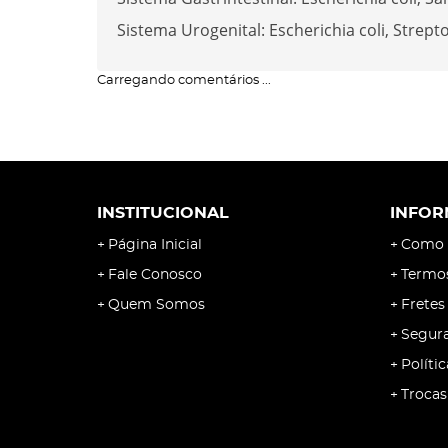
Sistema Urogenital: Escherichia coli, Strept
Carregando comentários ...
INSTITUCIONAL
INFOR
Página Inicial
Como 
Fale Conosco
Termo
Quem Somos
Fretes
Segur
Políti
Trocas