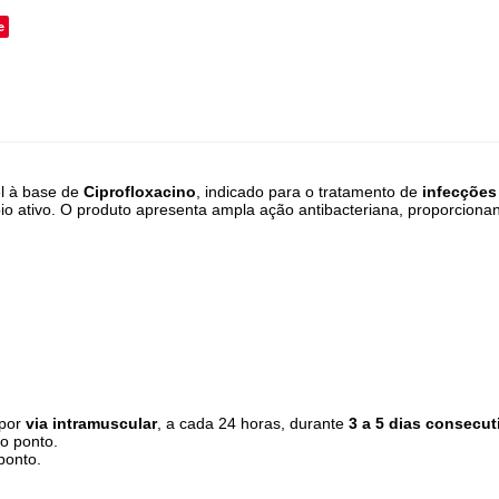
e
el à base de
Ciprofloxacino
, indicado para o tratamento de
infecções 
io ativo. O produto apresenta ampla ação antibacteriana, proporcionan
 por
via intramuscular
, a cada 24 horas, durante
3 a 5 dias consecut
 ponto.
onto.