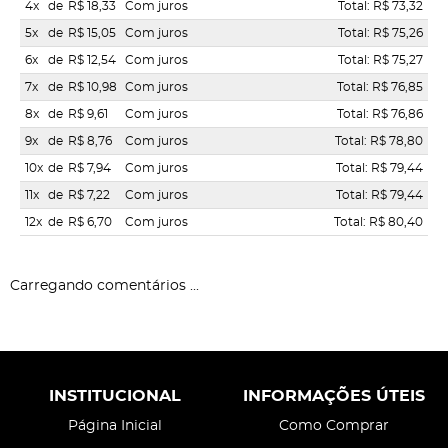
4x
de
R$ 18,33
Com juros
Total: R$ 73,32
5x
de
R$ 15,05
Com juros
Total: R$ 75,26
6x
de
R$ 12,54
Com juros
Total: R$ 75,27
7x
de
R$ 10,98
Com juros
Total: R$ 76,85
8x
de
R$ 9,61
Com juros
Total: R$ 76,86
9x
de
R$ 8,76
Com juros
Total: R$ 78,80
10x
de
R$ 7,94
Com juros
Total: R$ 79,44
11x
de
R$ 7,22
Com juros
Total: R$ 79,44
12x
de
R$ 6,70
Com juros
Total: R$ 80,40
Carregando comentários ...
INSTITUCIONAL
INFORMAÇÕES ÚTEIS
Página Inicial
Como Comprar