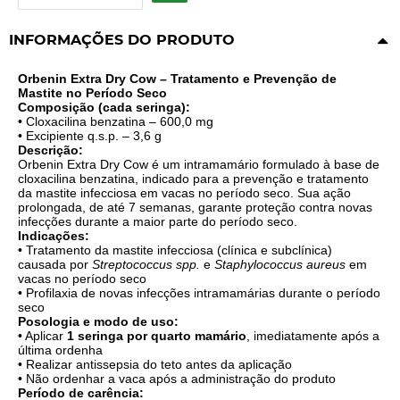
INFORMAÇÕES DO PRODUTO
Orbenin Extra Dry Cow – Tratamento e Prevenção de
Mastite no Período Seco
Composição (cada seringa):
• Cloxacilina benzatina – 600,0 mg
• Excipiente q.s.p. – 3,6 g
Descrição:
Orbenin Extra Dry Cow é um intramamário formulado à base de
cloxacilina benzatina, indicado para a prevenção e tratamento
da mastite infecciosa em vacas no período seco. Sua ação
prolongada, de até 7 semanas, garante proteção contra novas
infecções durante a maior parte do período seco.
Indicações:
• Tratamento da mastite infecciosa (clínica e subclínica)
causada por
Streptococcus spp.
e
Staphylococcus aureus
em
vacas no período seco
• Profilaxia de novas infecções intramamárias durante o período
seco
Posologia e modo de uso:
• Aplicar
1 seringa por quarto mamário
, imediatamente após a
última ordenha
• Realizar antissepsia do teto antes da aplicação
• Não ordenhar a vaca após a administração do produto
Período de carência: