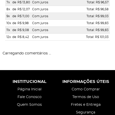
7x
de
R$ 13,80
Com juros
Total: R$ 96,57
8x
de
R$ 12,07
Com juros
Total: R$ 96,58
9x
de
R$ 11,00
Com juros
Total: R$ 99,03
10x
de
R$ 9,98
Com juros
Total: R$ 99,83
11x
de
R$ 9,08
Com juros
Total: R$ 99,83
12x
de
R$ 8,42
Com juros
Total: R$ 101,03
Carregando comentários ...
INSTITUCIONAL
INFORMAÇÕES ÚTEIS
Página Inicial
Como Comprar
Fale Conosco
Termos de Uso
Quem Somos
Fretes e Entrega
Segurança