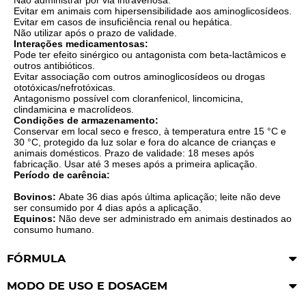
Não administrar por via intravenosa.
Evitar em animais com hipersensibilidade aos aminoglicosídeos.
Evitar em casos de insuficiência renal ou hepática.
Não utilizar após o prazo de validade.
Interações medicamentosas:
Pode ter efeito sinérgico ou antagonista com beta-lactâmicos e
outros antibióticos.
Evitar associação com outros aminoglicosídeos ou drogas
ototóxicas/nefrotóxicas.
Antagonismo possível com cloranfenicol, lincomicina,
clindamicina e macrolídeos.
Condições de armazenamento:
Conservar em local seco e fresco, à temperatura entre 15 °C e
30 °C, protegido da luz solar e fora do alcance de crianças e
animais domésticos. Prazo de validade: 18 meses após
fabricação. Usar até 3 meses após a primeira aplicação.
Período de carência:
Bovinos:
Abate 36 dias após última aplicação; leite não deve
ser consumido por 4 dias após a aplicação.
Equinos:
Não deve ser administrado em animais destinados ao
consumo humano.
FÓRMULA
MODO DE USO E DOSAGEM