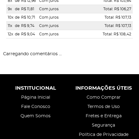
8x
de
R$ 12,96
Com juros
Total: R$ 103,64
9x
de
R$ 11,81
Com juros
Total: R$ 106,27
10x
de
R$ 10,71
Com juros
Total: R$ 107,13
11x
de
R$ 9,74
Com juros
Total: R$ 107,13
12x
de
R$ 9,04
Com juros
Total: R$ 108,42
Carregando comentários ...
INSTITUCIONAL
INFORMAÇÕES ÚTEIS
Página Inicial
Como Comprar
Fale Conosco
Termos de Uso
Quem Somos
Fretes e Entrega
Segurança
Política de Privacidade