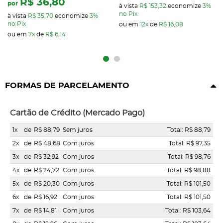
R$ 36,80
por
à vista
R$ 153,32
economize
3%
no Pix
à vista
R$ 35,70
economize
3%
no Pix
ou em
12x
de
R$ 16,08
ou em
7x
de
R$ 6,14
FORMAS DE PARCELAMENTO
Cartão de Crédito (Mercado Pago)
1x
de
R$ 88,79
Sem juros
Total: R$ 88,79
2x
de
R$ 48,68
Com juros
Total: R$ 97,35
3x
de
R$ 32,92
Com juros
Total: R$ 98,76
4x
de
R$ 24,72
Com juros
Total: R$ 98,88
5x
de
R$ 20,30
Com juros
Total: R$ 101,50
6x
de
R$ 16,92
Com juros
Total: R$ 101,50
7x
de
R$ 14,81
Com juros
Total: R$ 103,64