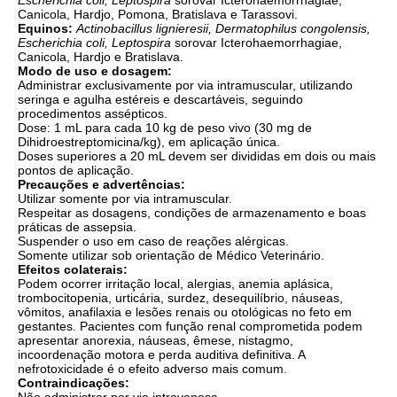
Escherichia coli, Leptospira
sorovar Icterohaemorrhagiae,
Canicola, Hardjo, Pomona, Bratislava e Tarassovi.
Equinos:
Actinobacillus lignieresii, Dermatophilus congolensis,
Escherichia coli, Leptospira
sorovar Icterohaemorrhagiae,
Canicola, Hardjo e Bratislava.
Modo de uso e dosagem:
Administrar exclusivamente por via intramuscular, utilizando
seringa e agulha estéreis e descartáveis, seguindo
procedimentos assépticos.
Dose: 1 mL para cada 10 kg de peso vivo (30 mg de
Dihidroestreptomicina/kg), em aplicação única.
Doses superiores a 20 mL devem ser divididas em dois ou mais
pontos de aplicação.
Precauções e advertências:
Utilizar somente por via intramuscular.
Respeitar as dosagens, condições de armazenamento e boas
práticas de assepsia.
Suspender o uso em caso de reações alérgicas.
Somente utilizar sob orientação de Médico Veterinário.
Efeitos colaterais:
Podem ocorrer irritação local, alergias, anemia aplásica,
trombocitopenia, urticária, surdez, desequilíbrio, náuseas,
vômitos, anafilaxia e lesões renais ou otológicas no feto em
gestantes. Pacientes com função renal comprometida podem
apresentar anorexia, náuseas, êmese, nistagmo,
incoordenação motora e perda auditiva definitiva. A
nefrotoxicidade é o efeito adverso mais comum.
Contraindicações: