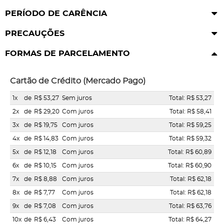
PERÍODO DE CARÊNCIA
PRECAUÇÕES
FORMAS DE PARCELAMENTO
Cartão de Crédito (Mercado Pago)
1x
de
R$ 53,27
Sem juros
Total: R$ 53,27
2x
de
R$ 29,20
Com juros
Total: R$ 58,41
3x
de
R$ 19,75
Com juros
Total: R$ 59,25
4x
de
R$ 14,83
Com juros
Total: R$ 59,32
5x
de
R$ 12,18
Com juros
Total: R$ 60,89
6x
de
R$ 10,15
Com juros
Total: R$ 60,90
7x
de
R$ 8,88
Com juros
Total: R$ 62,18
8x
de
R$ 7,77
Com juros
Total: R$ 62,18
9x
de
R$ 7,08
Com juros
Total: R$ 63,76
10x
de
R$ 6,43
Com juros
Total: R$ 64,27