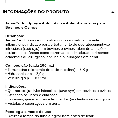
INFORMAÇÕES DO PRODUTO
Terra-Cortril Spray – Antibiótico e Anti-inflamatório para
Bovinos e Ovinos
Descrição:
Terra-Cortril Spray é um antibiótico associado a um anti-
inflamatório, indicado para o tratamento de queratoconjuntivite
infecciosa (
pink eye
) em bovinos e ovinos, além de afecções
oculares e cutâneas como eczemas, queimaduras, ferimentos
acidentais ou cirúrgicos, fístulas e supurações em geral.
Composição (cada 100 mL):
• Terramicina (cloridrato de oxitetraciclina) – 6,8 g
• Hidrocortisona – 2,0 g
• Veículo q.s.p. – 100 mL
Indicações:
• Queratoconjuntivite infecciosa (
pink eye
) em bovinos e ovinos
• Afecções oculares e cutâneas
• Eczemas, queimaduras e ferimentos (acidentais ou cirúrgicos)
• Fístulas e supurações em geral
Posologia e modo de uso:
• Retirar a tampa do tubo e agitar bem antes de usar