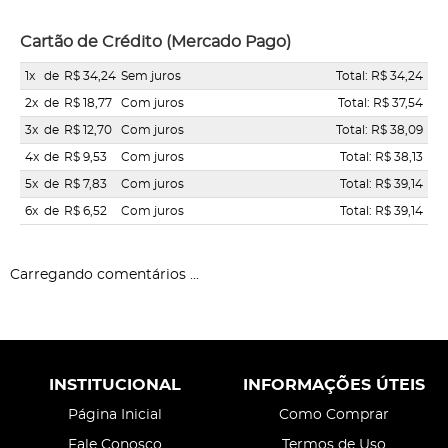
Cartão de Crédito (Mercado Pago)
1x
de
R$ 34,24
Sem juros
Total: R$ 34,24
2x
de
R$ 18,77
Com juros
Total: R$ 37,54
3x
de
R$ 12,70
Com juros
Total: R$ 38,09
4x
de
R$ 9,53
Com juros
Total: R$ 38,13
5x
de
R$ 7,83
Com juros
Total: R$ 39,14
6x
de
R$ 6,52
Com juros
Total: R$ 39,14
Carregando comentários ...
INSTITUCIONAL
INFORMAÇÕES ÚTEIS
Página Inicial
Como Comprar
Fale Conosco
Termos de Uso