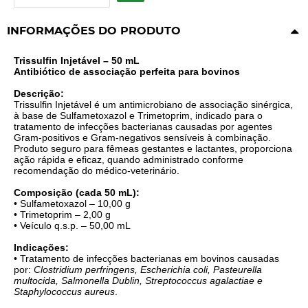
INFORMAÇÕES DO PRODUTO
Trissulfin Injetável – 50 mL
Antibiótico de associação perfeita para bovinos
Descrição:
Trissulfin Injetável é um antimicrobiano de associação sinérgica,
à base de Sulfametoxazol e Trimetoprim, indicado para o
tratamento de infecções bacterianas causadas por agentes
Gram-positivos e Gram-negativos sensíveis à combinação.
Produto seguro para fêmeas gestantes e lactantes, proporciona
ação rápida e eficaz, quando administrado conforme
recomendação do médico-veterinário.
Composição (cada 50 mL):
• Sulfametoxazol – 10,00 g
• Trimetoprim – 2,00 g
• Veículo q.s.p. – 50,00 mL
Indicações:
• Tratamento de infecções bacterianas em bovinos causadas
por:
Clostridium perfringens, Escherichia coli, Pasteurella
multocida, Salmonella Dublin, Streptococcus agalactiae e
Staphylococcus aureus
.