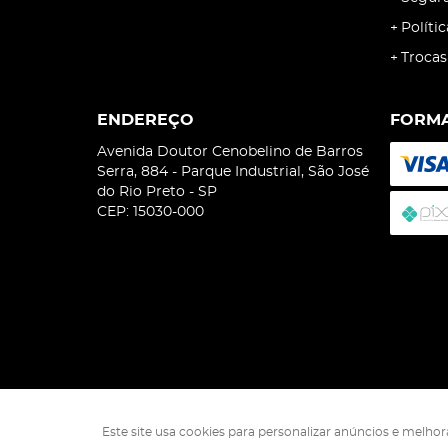
Políti
Trocas
ENDEREÇO
FORMA
Avenida Doutor Cenobelino de Barros
Serra, 884
-
Parque Industrial, São José
do Rio Preto
-
SP
CEP: 15030-000
Este site usa cookies para personalizar anúncios e melho
Isophó