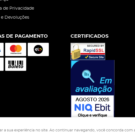
ca de Privacidade
 e Devoluções
S DE PAGAMENTO
CERTIFICADOS
rar a sua experiência no site. Ao continuar navegando, você concorda com a
s Nutrição Animal Industria Comercio Ltda
CNPJ: 05.500.229/