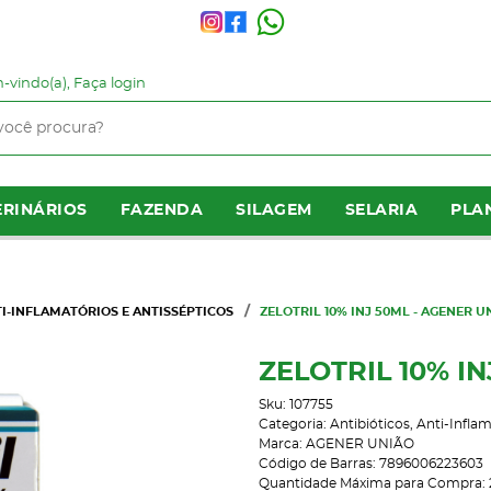
-vindo(a),
Faça login
RINÁRIOS
FAZENDA
SILAGEM
SELARIA
PLA
TI-INFLAMATÓRIOS E ANTISSÉPTICOS
ZELOTRIL 10% INJ 50ML - AGENER U
ZELOTRIL 10% I
Sku:
107755
Categoria:
Antibióticos, Anti-Infla
Marca:
AGENER UNIÃO
Código de Barras:
7896006223603
Quantidade Máxima para Compra: