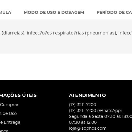
MULA
MODO DE USO E DOSAGEM
PERÍODO DE C
diarreias), infecc?o?es respirato?rias (pneumonias), infecc?o
MAÇÕES ÚTEIS
ATENDIMENTO
Comprar
(17)
3211-7200
(17)
3211-7200
(WhatsApp)
s de Uso
Segunda á Sexta 07:30 ás 18:0
 e Entrega
07:30 ás 12:00
loja@isophos.com
ança