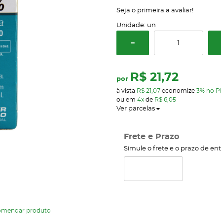
Seja o primeira a avaliar!
Unidade: un
R$ 21,72
por
à vista
R$ 21,07
economize
3%
no P
ou em
4x
de
R$ 6,05
Ver parcelas
Frete e Prazo
Simule o frete e o prazo de en
omendar produto