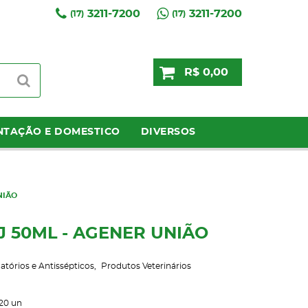
3211-7200
3211-7200
(17)
(17)
R$ 0,00
NTAÇÃO E DOMESTICO
DIVERSOS
NIÃO
NJ 50ML - AGENER UNIÃO
matórios e Antissépticos
Produtos Veterinários
20
un