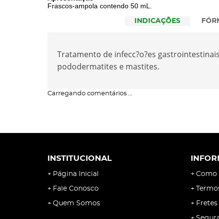
Frascos-ampola contendo 50 mL.
INDICAÇÕES
FÓR
Tratamento de infecc?o?es gastrointestinais (
pododermatites e mastites.
Carregando comentários ...
INSTITUCIONAL
INFOR
Página Inicial
Como 
Fale Conosco
Termo
Quem Somos
Fretes
Segur