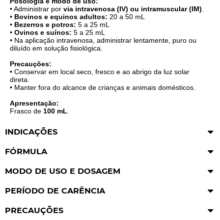
Posologia e modo de uso:
• Administrar por
via intravenosa (IV) ou intramuscular (IM)
.
•
Bovinos e equinos adultos:
20 a 50 mL
•
Bezerros e potros:
5 a 25 mL
•
Ovinos e suínos:
5 a 25 mL
• Na aplicação intravenosa, administrar lentamente, puro ou
diluído em solução fisiológica.
Precauções:
• Conservar em local seco, fresco e ao abrigo da luz solar
direta.
• Manter fora do alcance de crianças e animais domésticos.
Apresentação:
Frasco de
100 mL
.
INDICAÇÕES
FÓRMULA
MODO DE USO E DOSAGEM
PERÍODO DE CARÊNCIA
PRECAUÇÕES