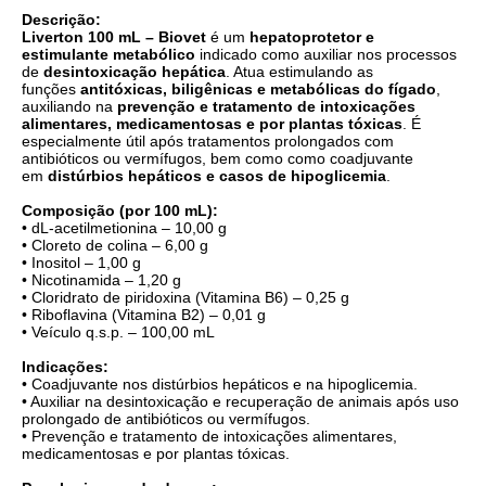
Descrição:
Liverton 100 mL – Biovet
é um
hepatoprotetor e
estimulante metabólico
indicado como auxiliar nos processos
de
desintoxicação hepática
. Atua estimulando as
funções
antitóxicas, biligênicas e metabólicas do fígado
,
auxiliando na
prevenção e tratamento de intoxicações
alimentares, medicamentosas e por plantas tóxicas
. É
especialmente útil após tratamentos prolongados com
antibióticos ou vermífugos, bem como como coadjuvante
em
distúrbios hepáticos e casos de hipoglicemia
.
Composição (por 100 mL):
• dL-acetilmetionina – 10,00 g
• Cloreto de colina – 6,00 g
• Inositol – 1,00 g
• Nicotinamida – 1,20 g
• Cloridrato de piridoxina (Vitamina B6) – 0,25 g
• Riboflavina (Vitamina B2) – 0,01 g
• Veículo q.s.p. – 100,00 mL
Indicações:
• Coadjuvante nos distúrbios hepáticos e na hipoglicemia.
• Auxiliar na desintoxicação e recuperação de animais após uso
prolongado de antibióticos ou vermífugos.
• Prevenção e tratamento de intoxicações alimentares,
medicamentosas e por plantas tóxicas.