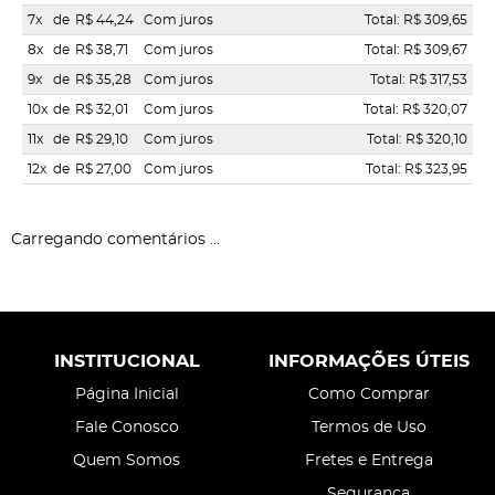
7x
de
R$ 44,24
Com juros
Total: R$ 309,65
8x
de
R$ 38,71
Com juros
Total: R$ 309,67
9x
de
R$ 35,28
Com juros
Total: R$ 317,53
10x
de
R$ 32,01
Com juros
Total: R$ 320,07
11x
de
R$ 29,10
Com juros
Total: R$ 320,10
12x
de
R$ 27,00
Com juros
Total: R$ 323,95
Carregando comentários ...
INSTITUCIONAL
INFORMAÇÕES ÚTEIS
Página Inicial
Como Comprar
Fale Conosco
Termos de Uso
Quem Somos
Fretes e Entrega
Segurança