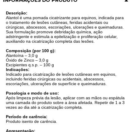
INFORMAÇÕES DO PRODUTO
Descrição:
Alantol é uma pomada cicatrizante para equinos, indicada para
o tratamento de lesões cutâneas, feridas acidentais ou
cirúrgicas, abscessos, escoriações, ulcerações e queimaduras.
Sua formulação promove debridação química, ação
adstringente e estimula a epitelização e proliferação celular,
auxiliando na cicatrização completa das lesões.
Composição (por 100 g):
Alantoína – 3,0 g
Óxido de Zinco – 3,0 g
Excipientes q.s.p. – 100 g
Indicações:
Indicado para cicatrização de lesões cutâneas em equinos,
incluindo feridas cirúrgicas ou acidentais, abscessos,
escoriações, ulcerações de superfície e queimaduras.
Posologia e modo de uso:
Após limpeza prévia da lesão, aplicar com as mãos ou espátula
uma camada do produto sobre a área afetada. Repetir de 1 a 3
vezes ao dia até a cicatrização completa.
Período de carência:
Produto isento de carência.
Apresentação: