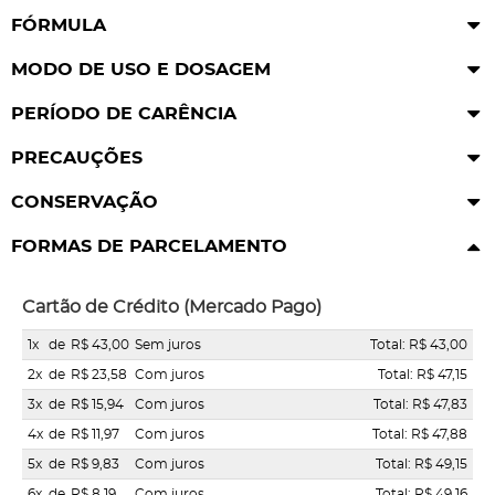
FÓRMULA
MODO DE USO E DOSAGEM
PERÍODO DE CARÊNCIA
PRECAUÇÕES
CONSERVAÇÃO
FORMAS DE PARCELAMENTO
Cartão de Crédito (Mercado Pago)
1x
de
R$ 43,00
Sem juros
Total: R$ 43,00
2x
de
R$ 23,58
Com juros
Total: R$ 47,15
3x
de
R$ 15,94
Com juros
Total: R$ 47,83
4x
de
R$ 11,97
Com juros
Total: R$ 47,88
5x
de
R$ 9,83
Com juros
Total: R$ 49,15
6x
de
R$ 8,19
Com juros
Total: R$ 49,16