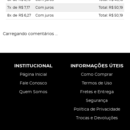
7x
de
R$ 7,17
Com juros
Total: R$ 50,19
8x
de
R$ 6,27
Com juros
Total: R$ 50,19
Carregando comentários ...
INSTITUCIONAL
INFORMAÇÕES ÚTEIS
Página Inicial
Como Comprar
Fale Conosco
Termos de Uso
Quem Somos
Fretes e Entrega
Segurança
Política de Privacidade
Trocas e Devoluções