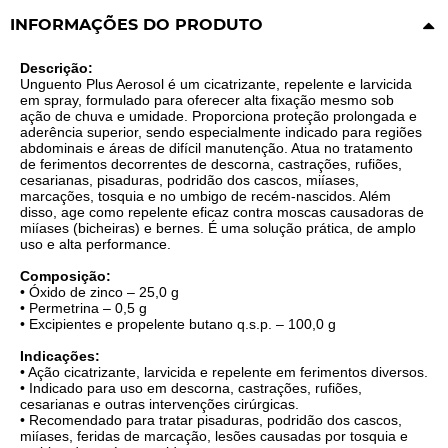
INFORMAÇÕES DO PRODUTO
Descrição:
Unguento Plus Aerosol é um cicatrizante, repelente e larvicida
em spray, formulado para oferecer alta fixação mesmo sob
ação de chuva e umidade. Proporciona proteção prolongada e
aderência superior, sendo especialmente indicado para regiões
abdominais e áreas de difícil manutenção. Atua no tratamento
de ferimentos decorrentes de descorna, castrações, rufiões,
cesarianas, pisaduras, podridão dos cascos, miíases,
marcações, tosquia e no umbigo de recém-nascidos. Além
disso, age como repelente eficaz contra moscas causadoras de
miíases (bicheiras) e bernes. É uma solução prática, de amplo
uso e alta performance.
Composição:
• Óxido de zinco – 25,0 g
• Permetrina – 0,5 g
• Excipientes e propelente butano q.s.p. – 100,0 g
Indicações:
• Ação cicatrizante, larvicida e repelente em ferimentos diversos.
• Indicado para uso em descorna, castrações, rufiões,
cesarianas e outras intervenções cirúrgicas.
• Recomendado para tratar pisaduras, podridão dos cascos,
miíases, feridas de marcação, lesões causadas por tosquia e