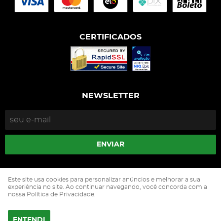
CERTIFICADOS
NEWSLETTER
ENVIAR
Isophós Nutrição Animal Industria Comercio Ltda
Este site usa cookies para personalizar anúncios e melhorar a sua
CNPJ: 05.500.229/0002-90
experiência no site. Ao continuar navegando, você concorda com a
nossa Política de Privacidade.
ENTENDI