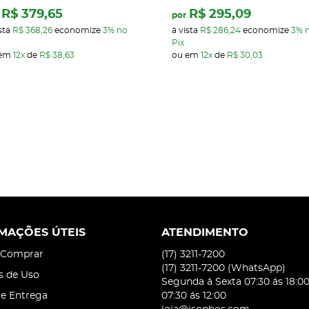
R$ 379,65
R$ 295,09
por
sta
R$ 368,26
economize
3%
no
à vista
R$ 286,24
economize
3%
Pix
 em
12x
de
R$ 38,63
ou em
12x
de
R$ 30,03
MAÇÕES ÚTEIS
ATENDIMENTO
Comprar
(17)
3211-7200
(17)
3211-7200
(WhatsApp)
s de Uso
Segunda á Sexta 07:30 ás 18:0
 e Entrega
07:30 ás 12:00