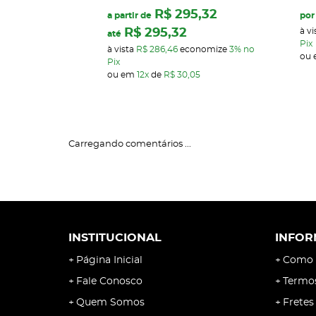
R$ 295,32
a partir de
por
R$ 295,32
à vi
até
Pix
à vista
R$ 286,46
economize
3%
no
ou
Pix
ou em
12x
de
R$ 30,05
Carregando comentários ...
INSTITUCIONAL
INFOR
Página Inicial
Como 
Fale Conosco
Termo
Quem Somos
Fretes