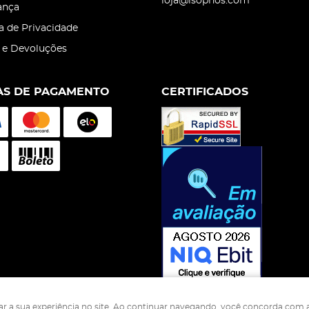
loja@isophos.com
ança
ca de Privacidade
 e Devoluções
S DE PAGAMENTO
CERTIFICADOS
rar a sua experiência no site. Ao continuar navegando, você concorda com a