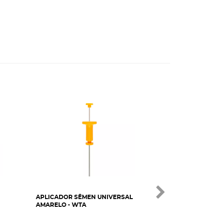
APLICADOR SÊMEN UNIVERSAL
APLICADOR SÊ
AMARELO - WTA
PRETO - WTA