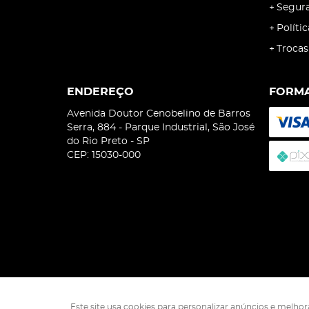
Segur
Políti
Trocas
ENDEREÇO
FORMA
Avenida Doutor Cenobelino de Barros
Serra, 884
-
Parque Industrial, São José
do Rio Preto
-
SP
CEP: 15030-000
Este site usa cookies para personalizar anúncios e melho