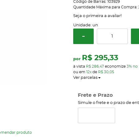
Código de Barras:
103929
Quantidade Máxima para Compra:
Seja o primeira a avaliar!
Unidade: un
R$ 295,33
por
à vista
R$ 286,47
economize
3%
no 
ou em
12x
de
R$ 30,05
Ver parcelas
Frete e Prazo
Simule o frete e o prazo de en
omendar produto