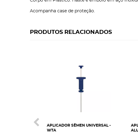
Corpo em Plástico. Haste e êmbolo em aço inoxidá
Acompanha case de proteção.
PRODUTOS RELACIONADOS
APLICADOR SÊMEN UNIVERSAL -
AP
WTA
ALU