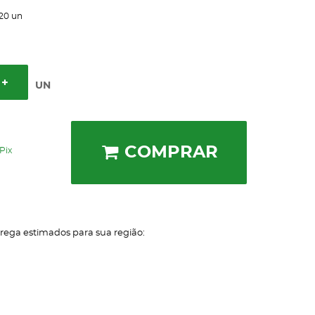
20
un
UN
COMPRAR
Pix
trega estimados para sua região: