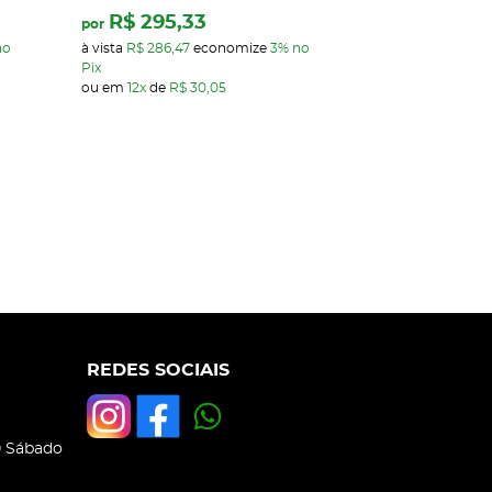
R$ 295,33
R$ 295,
por
por
no
à vista
R$ 286,47
economize
3%
no
à vista
R$ 286,47
Pix
Pix
ou em
12x
de
R$ 30,05
ou em
12x
de
R$ 
REDES SOCIAIS
0 Sábado