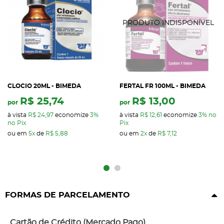
CLOCIO 20ML - BIMEDA
FERTAL FR 100ML - BIMEDA
R$ 25,74
R$ 13,00
por
por
à vista
R$ 24,97
economize
3%
à vista
R$ 12,61
economize
3%
no
no Pix
Pix
ou em
5x
de
R$ 5,88
ou em
2x
de
R$ 7,12
FORMAS DE PARCELAMENTO
Cartão de Crédito (Mercado Pago)