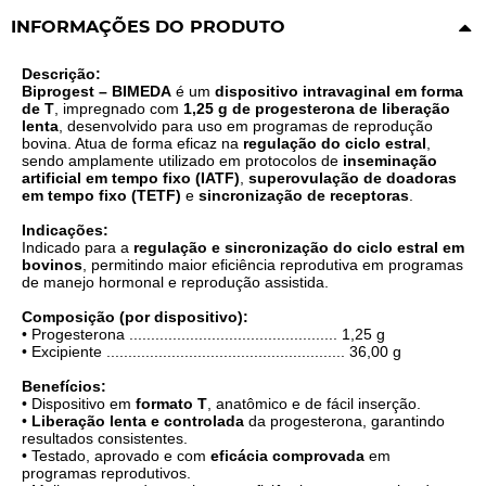
INFORMAÇÕES DO PRODUTO
Descrição:
Biprogest – BIMEDA
é um
dispositivo intravaginal em forma
de T
, impregnado com
1,25 g de progesterona de liberação
lenta
, desenvolvido para uso em programas de reprodução
bovina. Atua de forma eficaz na
regulação do ciclo estral
,
sendo amplamente utilizado em protocolos de
inseminação
artificial em tempo fixo (IATF)
,
superovulação de doadoras
em tempo fixo (TETF)
e
sincronização de receptoras
.
Indicações:
Indicado para a
regulação e sincronização do ciclo estral em
bovinos
, permitindo maior eficiência reprodutiva em programas
de manejo hormonal e reprodução assistida.
Composição (por dispositivo):
• Progesterona ................................................ 1,25 g
• Excipiente ....................................................... 36,00 g
Benefícios:
• Dispositivo em
formato T
, anatômico e de fácil inserção.
•
Liberação lenta e controlada
da progesterona, garantindo
resultados consistentes.
• Testado, aprovado e com
eficácia comprovada
em
programas reprodutivos.