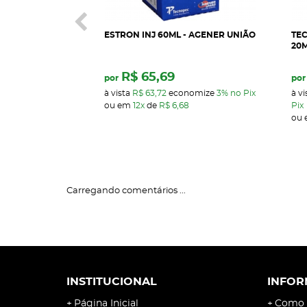
ESTRON INJ 60ML - AGENER UNIÃO
TEC
20M
R$ 65,69
por
por
à vista
R$ 63,72
economize
3%
no Pix
à vi
ou em
12x
de
R$ 6,68
Pix
ou
Carregando comentários ...
INSTITUCIONAL
INFOR
Página Inicial
Como 