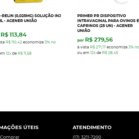
-RELIN (0,025MG) SOLUÇÃO INJ
PRIMER PR DISPOSITIVO
L - AGENER UNIÃO
INTRAVAGINAL PARA OVINOS E
CAPRINOS (25 UN) - AGENER
UNIÃO
R$ 113,84
R$ 279,56
por
sta
R$ 110,42
economize
3%
no
à vista
R$ 271,17
economize
3%
no
ou em
12x
de
R$ 28,45
 em
12x
de
R$ 11,58
MAÇÕES ÚTEIS
ATENDIMENTO
Comprar
(17)
3211-7200