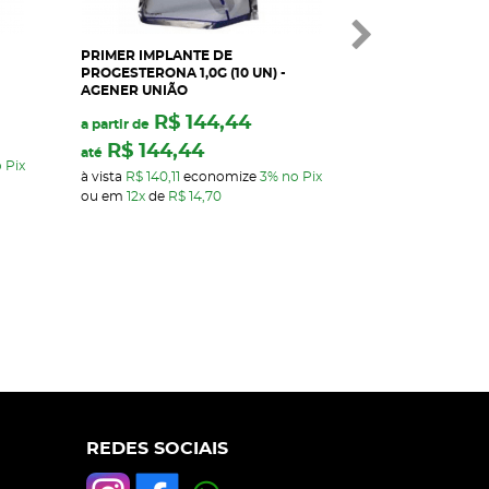
PRIMER IMPLANTE DE
RIC-BE INJ 50M
PROGESTERONA 1,0G (10 UN) -
AGENER UNIÃO
R$ 144,44
R$ 16,36
a partir de
por
R$ 144,44
à vista
R$ 15,87
e
até
 Pix
ou em
3x
de
R$ 6
à vista
R$ 140,11
economize
3%
no Pix
ou em
12x
de
R$ 14,70
REDES SOCIAIS