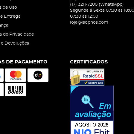
(17)
3211-7200
(WhatsApp)
s de Uso
Segunda á Sexta 07:30 ás 18:0
 e Entrega
07:30 ás 12:00
loja@isophos.com
ança
ca de Privacidade
 e Devoluções
S DE PAGAMENTO
CERTIFICADOS