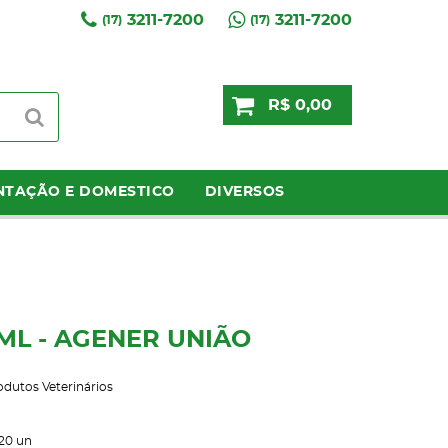
3211-7200
3211-7200
(17)
(17)
R$ 0,00
NTAÇÃO E DOMESTICO
DIVERSOS
0ML - AGENER UNIÃO
odutos Veterinários
20
un