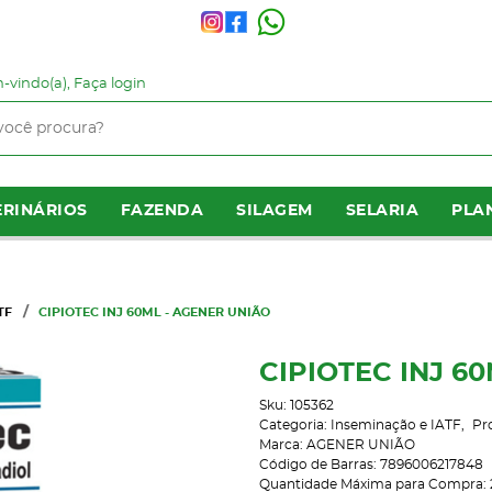
-vindo(a),
Faça login
RINÁRIOS
FAZENDA
SILAGEM
SELARIA
PLA
TF
CIPIOTEC INJ 60ML - AGENER UNIÃO
CIPIOTEC INJ 6
Sku:
105362
Categoria:
Inseminação e IATF
Pr
Marca:
AGENER UNIÃO
Código de Barras:
7896006217848
Quantidade Máxima para Compra: