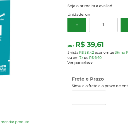
Seja o primeira a avaliar!
Unidade: un
R$ 39,61
por
à vista
R$ 38,42
economize
3%
no P
ou em
7x
de
R$ 6,60
Ver parcelas
Frete e Prazo
Simule o frete e o prazo de en
omendar produto