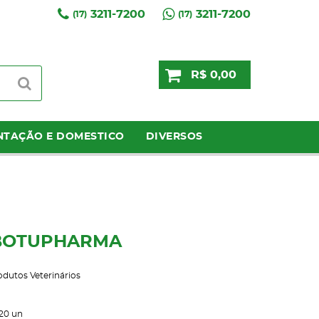
3211-7200
3211-7200
(17)
(17)
R$ 0,00
NTAÇÃO E DOMESTICO
DIVERSOS
- BOTUPHARMA
odutos Veterinários
20
un