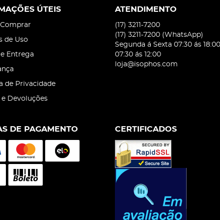
MAÇÕES ÚTEIS
ATENDIMENTO
Comprar
(17)
3211-7200
(17)
3211-7200
(WhatsApp)
s de Uso
Segunda á Sexta 07:30 ás 18:0
 e Entrega
07:30 ás 12:00
loja@isophos.com
ança
ca de Privacidade
 e Devoluções
S DE PAGAMENTO
CERTIFICADOS