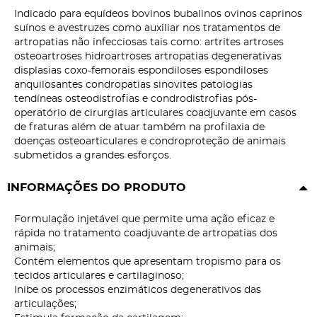
Indicado para equídeos bovinos bubalinos ovinos caprinos
suínos e avestruzes como auxiliar nos tratamentos de
artropatias não infecciosas tais como: artrites artroses
osteoartroses hidroartroses artropatias degenerativas
displasias coxo-femorais espondiloses espondiloses
anquilosantes condropatias sinovites patologias
tendíneas osteodistrofias e condrodistrofias pós-
operatório de cirurgias articulares coadjuvante em casos
de fraturas além de atuar também na profilaxia de
doenças osteoarticulares e condroproteção de animais
submetidos a grandes esforços.
INFORMAÇÕES DO PRODUTO
Formulação injetável que permite uma ação eficaz e
rápida no tratamento coadjuvante de artropatias dos
animais;
Contém elementos que apresentam tropismo para os
tecidos articulares e cartilaginoso;
Inibe os processos enzimáticos degenerativos das
articulações;