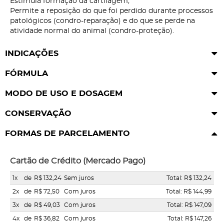
Estimula formação da cartilagem;
Permite a reposição do que foi perdido durante processos
patológicos (condro-reparação) e do que se perde na
atividade normal do animal (condro-proteção).
INDICAÇÕES
FÓRMULA
MODO DE USO E DOSAGEM
CONSERVAÇÃO
FORMAS DE PARCELAMENTO
Cartão de Crédito (Mercado Pago)
1x
de
R$ 132,24
Sem juros
Total: R$ 132,24
2x
de
R$ 72,50
Com juros
Total: R$ 144,99
3x
de
R$ 49,03
Com juros
Total: R$ 147,09
4x
de
R$ 36,82
Com juros
Total: R$ 147,26