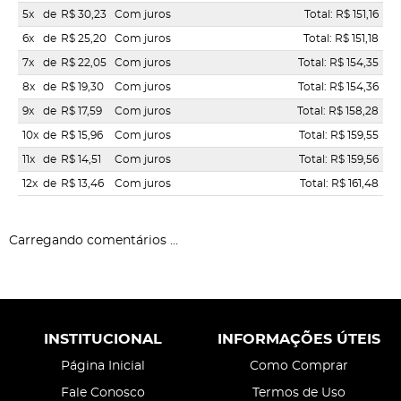
5x
de
R$ 30,23
Com juros
Total: R$ 151,16
6x
de
R$ 25,20
Com juros
Total: R$ 151,18
7x
de
R$ 22,05
Com juros
Total: R$ 154,35
8x
de
R$ 19,30
Com juros
Total: R$ 154,36
9x
de
R$ 17,59
Com juros
Total: R$ 158,28
10x
de
R$ 15,96
Com juros
Total: R$ 159,55
11x
de
R$ 14,51
Com juros
Total: R$ 159,56
12x
de
R$ 13,46
Com juros
Total: R$ 161,48
Carregando comentários ...
INSTITUCIONAL
INFORMAÇÕES ÚTEIS
Página Inicial
Como Comprar
Fale Conosco
Termos de Uso