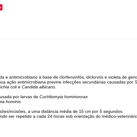
e
da e antimicrobiano à base de clorfenvinfós, diclorvós e violeta de genc
. Sua ação antimicrobiana previne infecções secundárias causadas por
S
chia coli
e
Candida albicans
.
ausada por larvas de
Cochliomyia hominivorax
ia hominis
lesões/incisões, a uma distância média de 15 cm por 5 segundos.
ndo ser repetido a cada 24 horas sob orientação do médico-veterinári