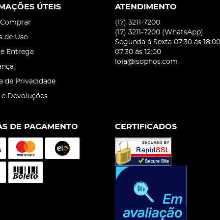
MAÇÕES ÚTEIS
ATENDIMENTO
Comprar
(17)
3211-7200
(17)
3211-7200
(WhatsApp)
s de Uso
Segunda á Sexta 07:30 ás 18:0
 e Entrega
07:30 ás 12:00
loja@isophos.com
ança
ca de Privacidade
 e Devoluções
S DE PAGAMENTO
CERTIFICADOS