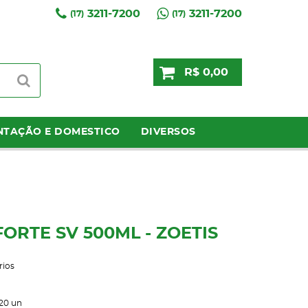
3211-7200
3211-7200
(17)
(17)
R$ 0,00
NTAÇÃO E DOMESTICO
DIVERSOS
ORTE SV 500ML - ZOETIS
rios
20
un