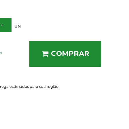
UN
COMPRAR
ix
trega estimados para sua região: