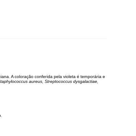
iana. A coloração conferida pela violeta é temporária e
taphylococcus aureus, Streptococcus dysgalactiae,
o.