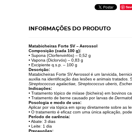
Sav
INFORMAÇÕES DO PRODUTO
Matabicheiras Forte SV – Aerossol
Composição (cada 100 g):
• Supona (Clorfenvinfós) – 0,52 g
• Vapona (Diclorvós) – 0,83 g
• Excipiente q.s.p. – 100 g
Descrição:
Matabicheiras Forte SV Aerossol é um larvicida, bernici
auxilia na identificação das lesões e animais tratados
Streptococcus agalactiae, Streptococcus uberis, Escheri
Indicações:
• Tratamento tópico de miíase (bicheira) em bovinos c
• Tratamento de berne causado por larvas de
Dermatob
Posologia e modo de uso:
Aplicar por via tópica em spray diretamente sobre as 
• O tratamento é eficaz com uma única aplicação, pode
Período de carência:
• Abate: 3 dias
• Leite: 1 dia
Precauções: