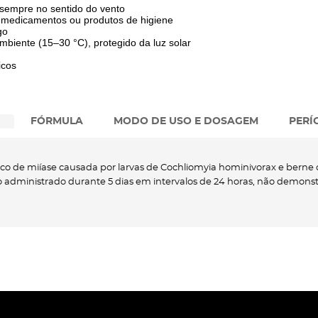
o sempre no sentido do vento
, medicamentos ou produtos de higiene
go
biente (15–30 °C), protegido da luz solar
icos
FÓRMULA
MODO DE USO E DOSAGEM
PERÍ
co de miíase causada por larvas de Cochliomyia hominivorax e berne
 administrado durante 5 dias em intervalos de 24 horas, não demonstr