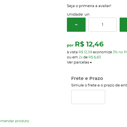
Seja o primeira a avaliar!
Unidade: un
R$ 12,46
por
à vista
R$ 12,09
economize
3%
no P
ou em
2x
de
R$ 6,83
Ver parcelas
Frete e Prazo
Simule o frete e o prazo de en
omendar produto