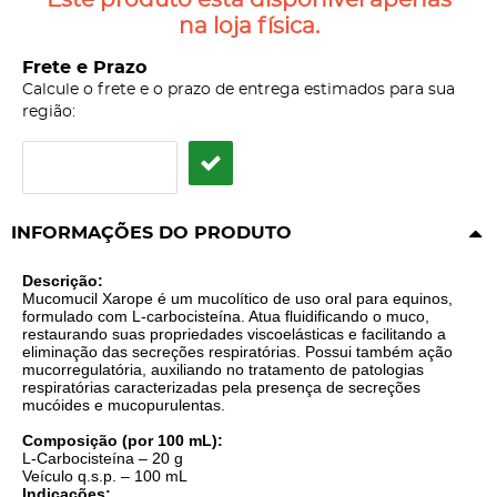
Este produto está disponível apenas
na loja física.
Frete e Prazo
Calcule o frete e o prazo de entrega estimados para sua
região:
INFORMAÇÕES DO PRODUTO
Descrição:
Mucomucil Xarope é um mucolítico de uso oral para equinos,
formulado com L-carbocisteína. Atua fluidificando o muco,
restaurando suas propriedades viscoelásticas e facilitando a
eliminação das secreções respiratórias. Possui também ação
mucorregulatória, auxiliando no tratamento de patologias
respiratórias caracterizadas pela presença de secreções
mucóides e mucopurulentas.
Composição (por 100 mL):
L-Carbocisteína – 20 g
Veículo q.s.p. – 100 mL
Indicações: