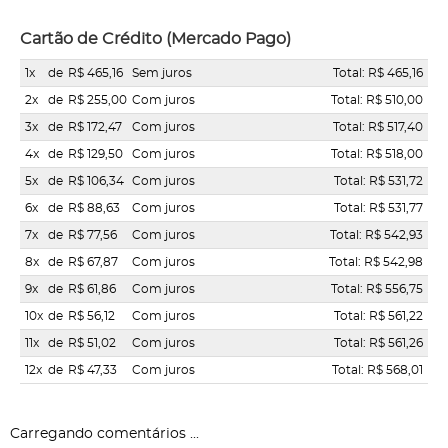
Cartão de Crédito (Mercado Pago)
1x
de
R$ 465,16
Sem juros
Total: R$ 465,16
2x
de
R$ 255,00
Com juros
Total: R$ 510,00
3x
de
R$ 172,47
Com juros
Total: R$ 517,40
4x
de
R$ 129,50
Com juros
Total: R$ 518,00
5x
de
R$ 106,34
Com juros
Total: R$ 531,72
6x
de
R$ 88,63
Com juros
Total: R$ 531,77
7x
de
R$ 77,56
Com juros
Total: R$ 542,93
8x
de
R$ 67,87
Com juros
Total: R$ 542,98
9x
de
R$ 61,86
Com juros
Total: R$ 556,75
10x
de
R$ 56,12
Com juros
Total: R$ 561,22
11x
de
R$ 51,02
Com juros
Total: R$ 561,26
12x
de
R$ 47,33
Com juros
Total: R$ 568,01
Carregando comentários ...