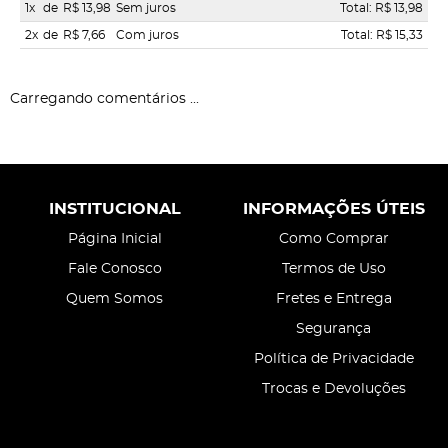
1x
de
R$ 13,98
Sem juros
Total: R$ 13,98
2x
de
R$ 7,66
Com juros
Total: R$ 15,33
Carregando comentários ...
INSTITUCIONAL
INFORMAÇÕES ÚTEIS
Página Inicial
Como Comprar
Fale Conosco
Termos de Uso
Quem Somos
Fretes e Entrega
Segurança
Política de Privacidade
Trocas e Devoluções