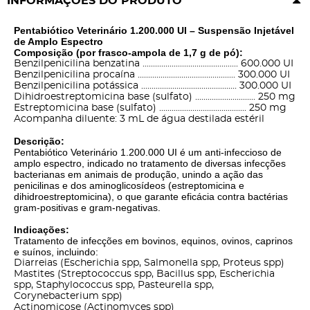
INFORMAÇÕES DO PRODUTO
Pentabiótico Veterinário 1.200.000 UI – Suspensão Injetável
de Amplo Espectro
Composição (por frasco-ampola de 1,7 g de pó):
Benzilpenicilina benzatina .............................................. 600.000 UI
Benzilpenicilina procaína ............................................... 300.000 UI
Benzilpenicilina potássica .............................................. 300.000 UI
Dihidroestreptomicina base (sulfato) ............................. 250 mg
Estreptomicina base (sulfato) .......................................... 250 mg
Acompanha diluente: 3 mL de água destilada estéril
Descrição:
Pentabiótico Veterinário 1.200.000 UI é um anti-infeccioso de
amplo espectro, indicado no tratamento de diversas infecções
bacterianas em animais de produção, unindo a ação das
penicilinas e dos aminoglicosídeos (estreptomicina e
dihidroestreptomicina), o que garante eficácia contra bactérias
gram-positivas e gram-negativas.
Indicações:
Tratamento de infecções em bovinos, equinos, ovinos, caprinos
e suínos, incluindo:
Diarreias (Escherichia spp, Salmonella spp, Proteus spp)
Mastites (Streptococcus spp, Bacillus spp, Escherichia
spp, Staphylococcus spp, Pasteurella spp,
Corynebacterium spp)
Actinomicose (Actinomyces spp)