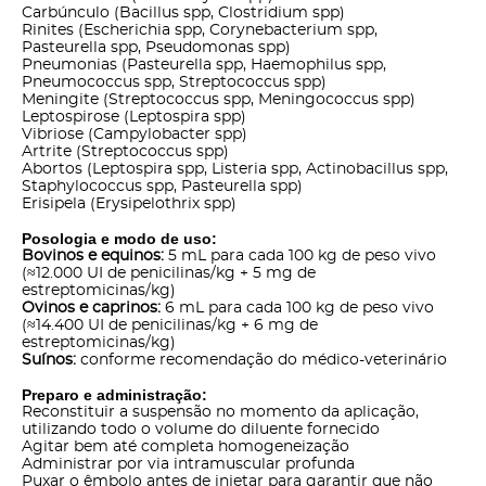
Carbúnculo (Bacillus spp, Clostridium spp)
Rinites (Escherichia spp, Corynebacterium spp,
Pasteurella spp, Pseudomonas spp)
Pneumonias (Pasteurella spp, Haemophilus spp,
Pneumococcus spp, Streptococcus spp)
Meningite (Streptococcus spp, Meningococcus spp)
Leptospirose (Leptospira spp)
Vibriose (Campylobacter spp)
Artrite (Streptococcus spp)
Abortos (Leptospira spp, Listeria spp, Actinobacillus spp,
Staphylococcus spp, Pasteurella spp)
Erisipela (Erysipelothrix spp)
Posologia e modo de uso:
Bovinos e equinos:
5 mL para cada 100 kg de peso vivo
(≈12.000 UI de penicilinas/kg + 5 mg de
estreptomicinas/kg)
Ovinos e caprinos:
6 mL para cada 100 kg de peso vivo
(≈14.400 UI de penicilinas/kg + 6 mg de
estreptomicinas/kg)
Suínos:
conforme recomendação do médico-veterinário
Preparo e administração:
Reconstituir a suspensão no momento da aplicação,
utilizando todo o volume do diluente fornecido
Agitar bem até completa homogeneização
Administrar por via intramuscular profunda
Puxar o êmbolo antes de injetar para garantir que não