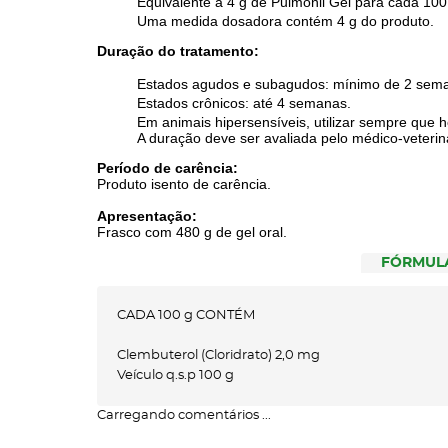
Equivalente a 4 g de Pulmonil Gel para cada 100
Uma medida dosadora contém 4 g do produto.
Duração do tratamento:
Estados agudos e subagudos: mínimo de 2 sem
Estados crônicos: até 4 semanas.
Em animais hipersensíveis, utilizar sempre que h
A duração deve ser avaliada pelo médico-veterin
Período de carência:
Produto isento de carência.
Apresentação:
Frasco com 480 g de gel oral.
FÓRMUL
CADA 100 g CONTÉM
Clembuterol (Cloridrato)
2,0 mg
Veículo q.s.p
100 g
Carregando comentários ...