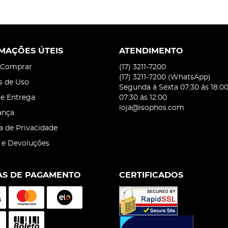
MAÇÕES ÚTEIS
ATENDIMENTO
Comprar
(17)
3211-7200
(17)
3211-7200
(WhatsApp)
s de Uso
Segunda á Sexta 07:30 ás 18:0
 e Entrega
07:30 ás 12:00
loja@isophos.com
ança
ca de Privacidade
 e Devoluções
S DE PAGAMENTO
CERTIFICADOS