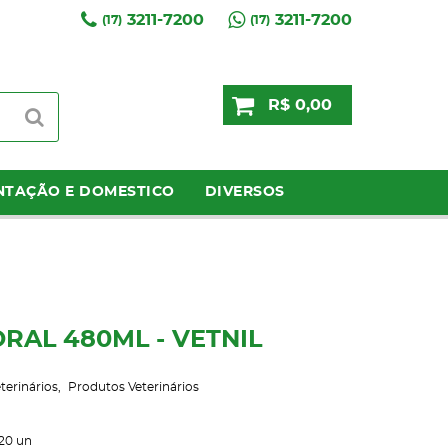
3211-7200
3211-7200
(17)
(17)
R$ 0,00
NTAÇÃO E DOMESTICO
DIVERSOS
RAL 480ML - VETNIL
terinários
Produtos Veterinários
20
un