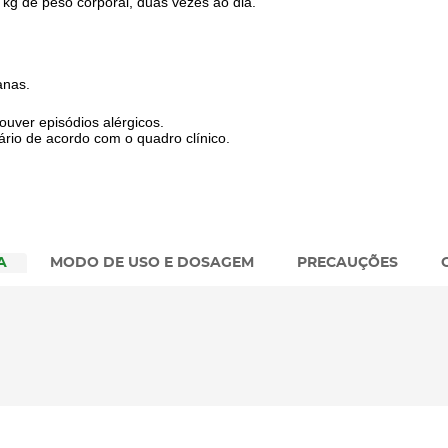
 kg de peso corporal, duas vezes ao dia.
anas.
ouver episódios alérgicos.
ário de acordo com o quadro clínico.
A
MODO DE USO E DOSAGEM
PRECAUÇÕES