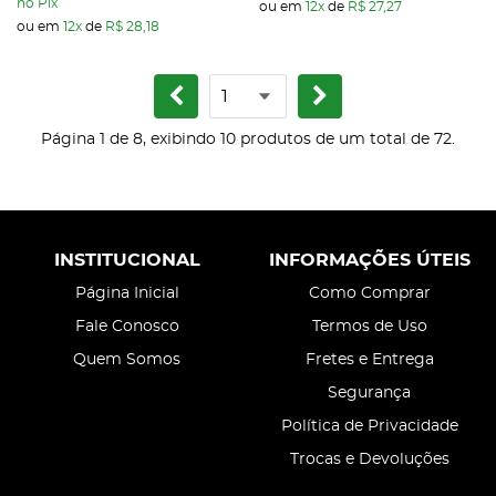
no Pix
ou em
12x
de
R$ 27,27
ou em
12x
de
R$ 28,18
Página 1 de 8, exibindo 10 produtos de um total de 72.
INSTITUCIONAL
INFORMAÇÕES ÚTEIS
Página Inicial
Como Comprar
Fale Conosco
Termos de Uso
Quem Somos
Fretes e Entrega
Segurança
Política de Privacidade
Trocas e Devoluções