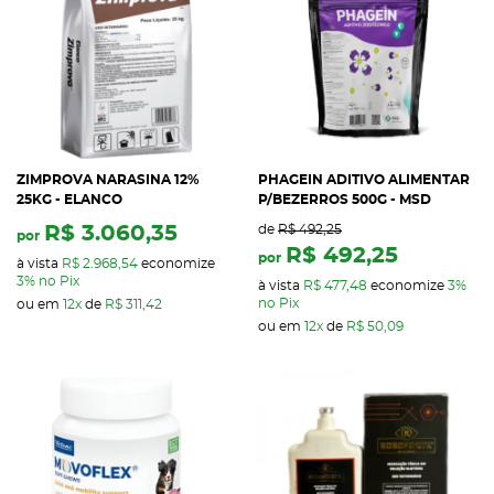
ZIMPROVA NARASINA 12%
PHAGEIN ADITIVO ALIMENTAR
25KG - ELANCO
P/BEZERROS 500G - MSD
R$ 3.060,35
de
R$ 492,25
por
R$ 492,25
por
à vista
R$ 2.968,54
economize
3%
no Pix
à vista
R$ 477,48
economize
3%
no Pix
ou em
12x
de
R$ 311,42
ou em
12x
de
R$ 50,09