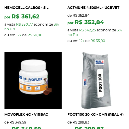
HEMOCELL CALBOS - 5 L
ACTMUNE 4 500ML - UCBVET
R$ 361,62
de
R$ 352,84
por
R$ 352,84
por
à vista
R$ 350,77
economize
3%
no Pix
à vista
R$ 342,25
economize
3%
no Pix
ou em
12x
de
R$ 36,80
ou em
12x
de
R$ 35,90
MOVOFLEX 4G - VIRBAC
FOOT 100 20 KG - CMR (REAL H)
de
R$ 349,59
de
R$ 299,83