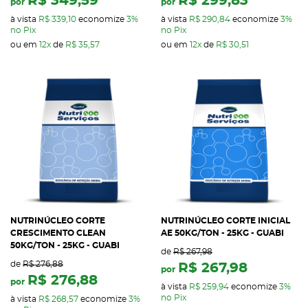
R$ 349,59
R$ 299,83
por
por
à vista
R$ 339,10
economize
3%
à vista
R$ 290,84
economize
3%
no Pix
no Pix
ou em
12x
de
R$ 35,57
ou em
12x
de
R$ 30,51
NUTRINÚCLEO CORTE
NUTRINÚCLEO CORTE INICIAL
CRESCIMENTO CLEAN
AE 50KG/TON - 25KG - GUABI
50KG/TON - 25KG - GUABI
de
R$ 267,98
de
R$ 276,88
R$ 267,98
por
R$ 276,88
por
à vista
R$ 259,94
economize
3%
no Pix
à vista
R$ 268,57
economize
3%