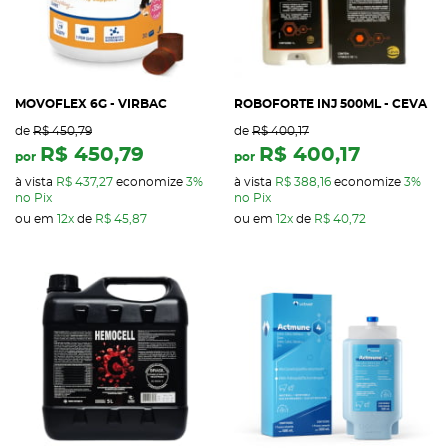
MOVOFLEX 6G - VIRBAC
ROBOFORTE INJ 500ML - CEVA
de
R$ 450,79
de
R$ 400,17
R$ 450,79
R$ 400,17
por
por
à vista
R$ 437,27
economize
3%
à vista
R$ 388,16
economize
3%
no Pix
no Pix
ou em
12x
de
R$ 45,87
ou em
12x
de
R$ 40,72