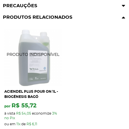
PRECAUÇÕES
PRODUTOS RELACIONADOS
ACIENDEL PLUS POUR ON 1L -
BIOGÉNESIS BAGÓ
R$ 55,72
por
à vista
R$ 54,05
economize
3%
no Pix
ou em
11x
de
R$ 6,11