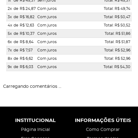
1x
de
R$ 45,37
Sem juros
Total: R$ 45,37
2x
de
R$ 24,87
Com juros
Total: R$ 49,74
3x
de
R$ 16,82
Com juros
Total: R$ 50,47
4x
de
R$ 12,63
Com juros
Total: R$ 50,52
5x
de
R$ 10,37
Com juros
Total: R$ 51,86
6x
de
R$ 8,64
Com juros
Total: R$ 51,87
7x
de
R$ 7,57
Com juros
Total: R$ 52,96
8x
de
R$ 6,62
Com juros
Total: R$ 52,96
9x
de
R$ 6,03
Com juros
Total: R$ 54,30
Carregando comentários ...
INSTITUCIONAL
INFORMAÇÕES ÚTEIS
Página Inicial
Como Comprar