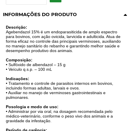
INFORMAÇÕES DO PRODUTO
Descrição:
Agebendazol 15% é um endoparasiticida de amplo espectro
para bovinos, com ação ovicida, larvicida e adulticida. Atua de
forma eficaz no controle das principais verminoses, auxiliando
no manejo sanitário do rebanho e garantindo melhor saúde e
desempenho produtivo dos animais.
Composição:
• Sulfóxido de albendazol – 15 g
• Veículo q.s.p. – 100 mL
Indicações:
• Tratamento e controle de parasitos internos em bovinos,
incluindo formas adultas, larvais e ovos.
• Auxiliar no manejo de verminoses gastrointestinais e
pulmonares.
Posologia e modo de uso:
• Administrar por via oral, na dosagem recomendada pelo
médico-veterinário, conforme o peso vivo dos animais e a
gravidade da infestação.
Período de carência: