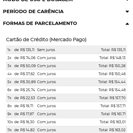
PERÍODO DE CARÊNCIA
FORMAS DE PARCELAMENTO
Cartão de Crédito (Mercado Pago)
1x
de
R$ 135,11
Sem juros
Total: R$ 135,11
2x
de
R$ 74,06
Com juros
Total: R$ 148,13
3x
de
R$ 50,09
Com juros
Total: R$ 150,28
4x
de
R$ 37,62
Com juros
Total: R$ 150,46
5x
de
R$ 30,89
Com juros
Total: R$ 154,44
6x
de
R$ 25,74
Com juros
Total: R$ 154,46
7x
de
R$ 22,53
Com juros
Total: R$ 157,70
8x
de
R$ 19,71
Com juros
Total: R$ 157,71
9x
de
R$ 17,97
Com juros
Total: R$ 161,71
10x
de
R$ 16,30
Com juros
Total: R$ 163,01
11x
de
R$ 14,82
Com juros
Total: R$ 163,02