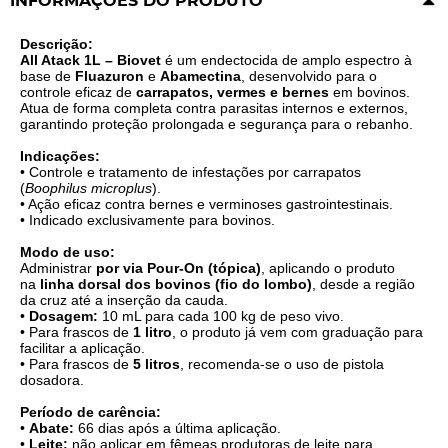
INFORMAÇÕES DO PRODUTO
Descrição:
All Atack 1L – Biovet
é um endectocida de amplo espectro à
base de
Fluazuron
e
Abamectina
, desenvolvido para o
controle eficaz de
carrapatos, vermes e bernes
em bovinos.
Atua de forma completa contra parasitas internos e externos,
garantindo proteção prolongada e segurança para o rebanho.
Indicações:
• Controle e tratamento de infestações por carrapatos
(
Boophilus microplus
).
• Ação eficaz contra bernes e verminoses gastrointestinais.
• Indicado exclusivamente para bovinos.
Modo de uso:
Administrar
por via Pour-On (tópica)
, aplicando o produto
na
linha dorsal dos bovinos (fio do lombo)
, desde a região
da cruz até a inserção da cauda.
•
Dosagem:
10 mL para cada 100 kg de peso vivo.
• Para frascos de
1 litro
, o produto já vem com graduação para
facilitar a aplicação.
• Para frascos de
5 litros
, recomenda-se o uso de pistola
dosadora.
Período de carência:
•
Abate:
66 dias após a última aplicação.
•
Leite:
não aplicar em fêmeas produtoras de leite para