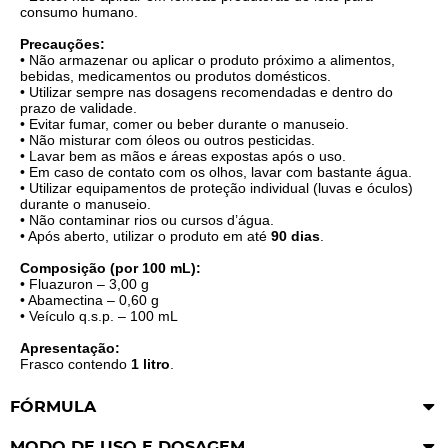
consumo humano.
Precauções:
• Não armazenar ou aplicar o produto próximo a alimentos,
bebidas, medicamentos ou produtos domésticos.
• Utilizar sempre nas dosagens recomendadas e dentro do
prazo de validade.
• Evitar fumar, comer ou beber durante o manuseio.
• Não misturar com óleos ou outros pesticidas.
• Lavar bem as mãos e áreas expostas após o uso.
• Em caso de contato com os olhos, lavar com bastante água.
• Utilizar equipamentos de proteção individual (luvas e óculos)
durante o manuseio.
• Não contaminar rios ou cursos d’água.
• Após aberto, utilizar o produto em até
90 dias
.
Composição (por 100 mL):
• Fluazuron – 3,00 g
• Abamectina – 0,60 g
• Veículo q.s.p. – 100 mL
Apresentação:
Frasco contendo
1 litro
.
FÓRMULA
MODO DE USO E DOSAGEM