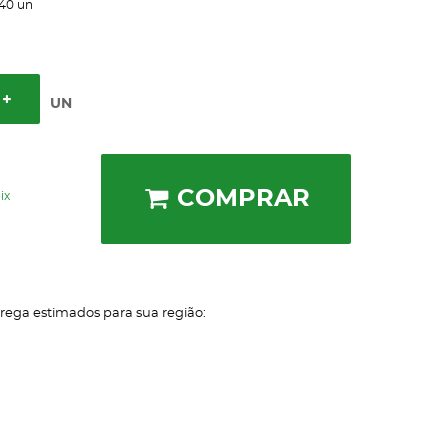
40
un
UN
COMPRAR
ix
trega estimados para sua região: