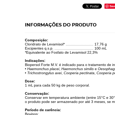
Sav
INFORMAÇÕES DO PRODUTO
Composição:
Cloridrato de Levamisol* ........................... 17,76 g
Excipientes q.s.p. ...................................... 100 mL
*Equivalente ao Fosfato de Levamisol 22,3%
Indicações:
Biopersol Forte M.V. é indicado para o tratamento de i
•
Haemonchus placei
,
Haemonchus similis
e
Oesophag
•
Trichostrongylus axei
,
Cooperia pectinata
,
Cooperia p
Dose:
1 mL para cada 50 kg de peso corporal.
Conservação:
Conservar em temperatura ambiente (entre 15°C e 30°C)
o produto pode ser armazenado por até 3 meses, se 
Período de carência:
Bovinos: