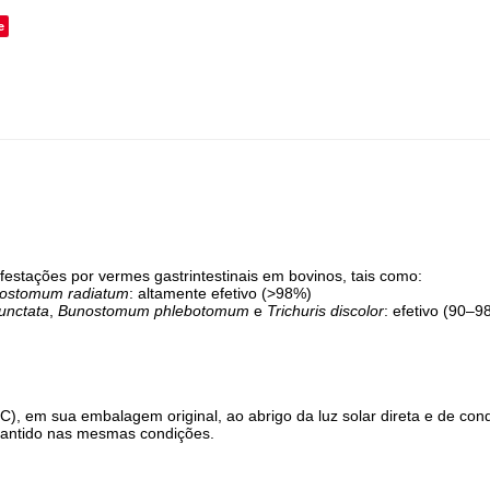
e
nfestações por vermes gastrintestinais em bovinos, tais como:
ostomum radiatum
: altamente efetivo (>98%)
unctata
,
Bunostomum phlebotomum
e
Trichuris discolor
: efetivo (90–9
, em sua embalagem original, ao abrigo da luz solar direta e de condi
mantido nas mesmas condições.