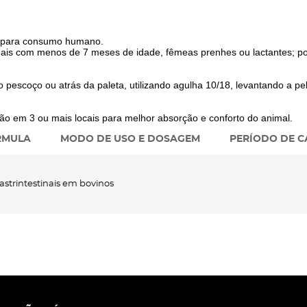
te para consumo humano.
mais com menos de 7 meses de idade, fêmeas prenhes ou lactantes; po
 pescoço ou atrás da paleta, utilizando agulha 10/18, levantando a pe
ão em 3 ou mais locais para melhor absorção e conforto do animal.
RMULA
MODO DE USO E DOSAGEM
PERÍODO DE C
astrintestinais em bovinos