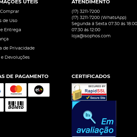
MAÇÕES ÚTEIS
ATENDIMENTO
Comprar
(17)
3211-7200
(17)
3211-7200
(WhatsApp)
s de Uso
Segunda á Sexta 07:30 ás 18:0
 e Entrega
07:30 ás 12:00
loja@isophos.com
ança
ca de Privacidade
 e Devoluções
S DE PAGAMENTO
CERTIFICADOS