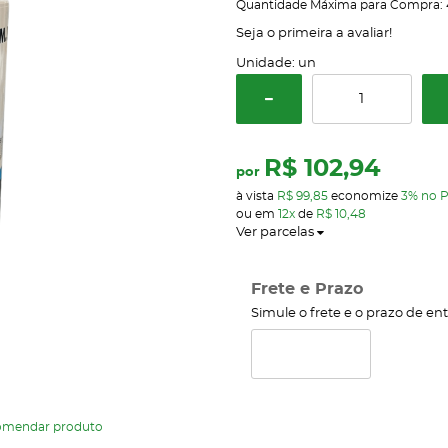
Quantidade Máxima para Compra:
Seja o primeira a avaliar!
Unidade: un
R$ 102,94
por
à vista
R$ 99,85
economize
3%
no P
ou em
12x
de
R$ 10,48
Ver parcelas
Frete e Prazo
Simule o frete e o prazo de en
omendar produto