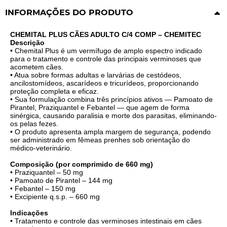
INFORMAÇÕES DO PRODUTO
CHEMITAL PLUS CÃES ADULTO C/4 COMP – CHEMITEC
Descrição
• Chemital Plus é um vermífugo de amplo espectro indicado
para o tratamento e controle das principais verminoses que
acometem cães.
• Atua sobre formas adultas e larvárias de cestódeos,
ancilostomídeos, ascarídeos e tricurídeos, proporcionando
proteção completa e eficaz.
• Sua formulação combina três princípios ativos — Pamoato de
Pirantel, Praziquantel e Febantel — que agem de forma
sinérgica, causando paralisia e morte dos parasitas, eliminando-
os pelas fezes.
• O produto apresenta ampla margem de segurança, podendo
ser administrado em fêmeas prenhes sob orientação do
médico-veterinário.
Composição (por comprimido de 660 mg)
• Praziquantel – 50 mg
• Pamoato de Pirantel – 144 mg
• Febantel – 150 mg
• Excipiente q.s.p. – 660 mg
Indicações
• Tratamento e controle das verminoses intestinais em cães