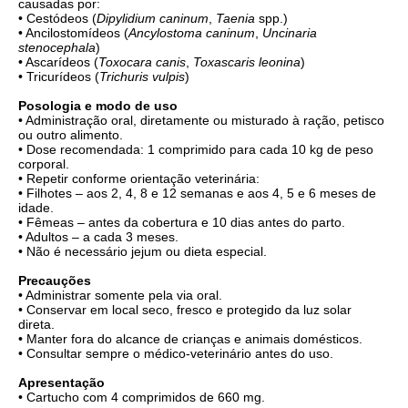
causadas por:
• Cestódeos (
Dipylidium caninum
,
Taenia
spp.)
• Ancilostomídeos (
Ancylostoma caninum
,
Uncinaria
stenocephala
)
• Ascarídeos (
Toxocara canis
,
Toxascaris leonina
)
• Tricurídeos (
Trichuris vulpis
)
Posologia e modo de uso
• Administração oral, diretamente ou misturado à ração, petisco
ou outro alimento.
• Dose recomendada: 1 comprimido para cada 10 kg de peso
corporal.
• Repetir conforme orientação veterinária:
• Filhotes – aos 2, 4, 8 e 12 semanas e aos 4, 5 e 6 meses de
idade.
• Fêmeas – antes da cobertura e 10 dias antes do parto.
• Adultos – a cada 3 meses.
• Não é necessário jejum ou dieta especial.
Precauções
• Administrar somente pela via oral.
• Conservar em local seco, fresco e protegido da luz solar
direta.
• Manter fora do alcance de crianças e animais domésticos.
• Consultar sempre o médico-veterinário antes do uso.
Apresentação
• Cartucho com 4 comprimidos de 660 mg.