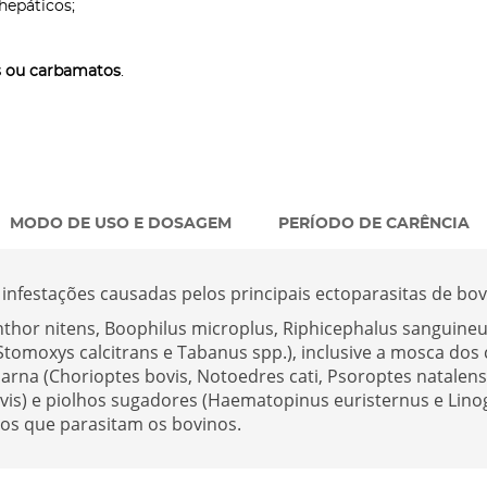
hepáticos;
s ou carbamatos
.
MODO DE USO E DOSAGEM
PERÍODO DE CARÊNCIA
infestações causadas pelos principais ectoparasitas de bovi
hor nitens, Boophilus microplus, Riphicephalus sanguine
tomoxys calcitrans e Tabanus spp.), inclusive a mosca dos c
arna (Chorioptes bovis, Notoedres cati, Psoroptes natalensi
vis) e piolhos sugadores (Haematopinus euristernus e Linog
os que parasitam os bovinos.