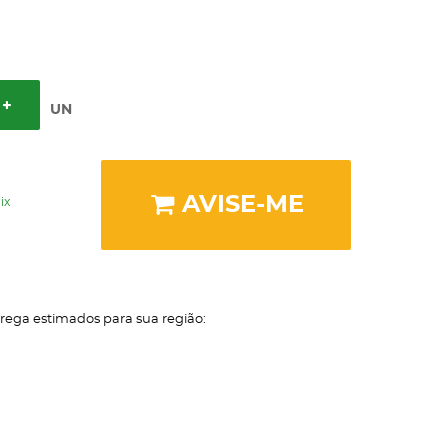
UN
AVISE-ME
ix
trega estimados para sua região: