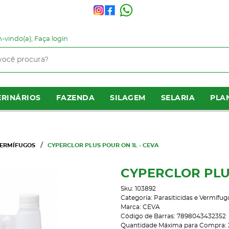
-vindo(a),
Faça login
RINÁRIOS
FAZENDA
SILAGEM
SELARIA
PLA
VERMÍFUGOS
CYPERCLOR PLUS POUR ON 1L - CEVA
CYPERCLOR PLUS
Sku:
103892
Categoria:
Parasiticidas e Vermífug
Marca:
CEVA
Código de Barras:
7898043432352
Quantidade Máxima para Compra: