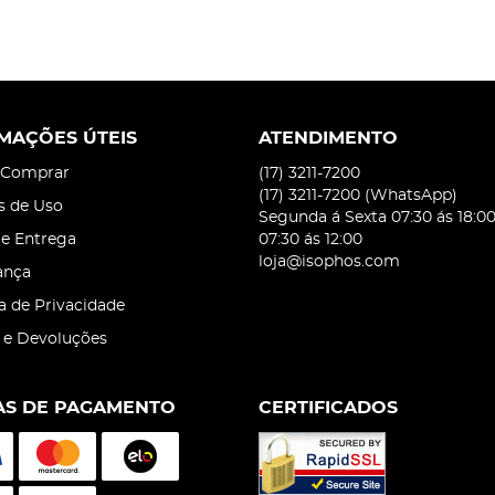
MAÇÕES ÚTEIS
ATENDIMENTO
Comprar
(17)
3211-7200
(17)
3211-7200
(WhatsApp)
s de Uso
Segunda á Sexta 07:30 ás 18:0
 e Entrega
07:30 ás 12:00
loja@isophos.com
ança
ca de Privacidade
 e Devoluções
S DE PAGAMENTO
CERTIFICADOS