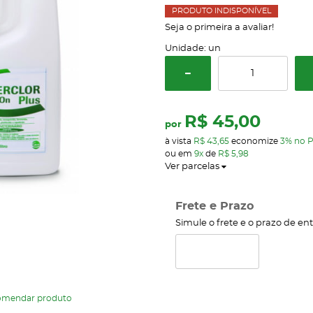
PRODUTO INDISPONÍVEL
Seja o primeira a avaliar!
Unidade: un
R$ 45,00
por
à vista
R$ 43,65
economize
3%
no P
ou em
9x
de
R$ 5,98
Ver parcelas
Frete e Prazo
Simule o frete e o prazo de en
omendar produto