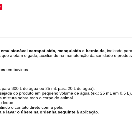
e
emulsionável carrapaticida, mosquicida e bernicida
, indicado par
tas que afetam o gado, auxiliando na manutenção da sanidade e produt
nes
em bovinos.
L para 800 L de água ou 25 mL para 20 L de água).
sejada do produto em pequeno volume de água (ex.: 25 mL em 0,5 L), 
 mistura sobre todo o corpo do animal.
o leque.
ntindo o contato direto com a pele.
ha e
lavar o úbere na ordenha seguinte
à aplicação.