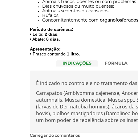
Animais fracos, doentes ou com problemas 
Dias chuvosos ou muito quentes;
Animais sedentos ou cansados;
Búfalos;
Concomitantemente com
organofosforado
Período de carência:
• Leite:
2 dias
.
• Abate:
8 dias
.
Apresentação:
• Frasco contendo
1 litro
.
INDICAÇÕES
FÓRMULA
É indicado no controle e no tratamento das 
Carrapatos (Amblyomma cajenense, Anocent
autumnalis, Musca domestica, Musca spp., S
(larvas de Dermatobia hominis), ácaros da s
bovis), piolhos mastigadores (Damalinea bo
um bom poder de repelência sobre os inset
Carregando comentários ...