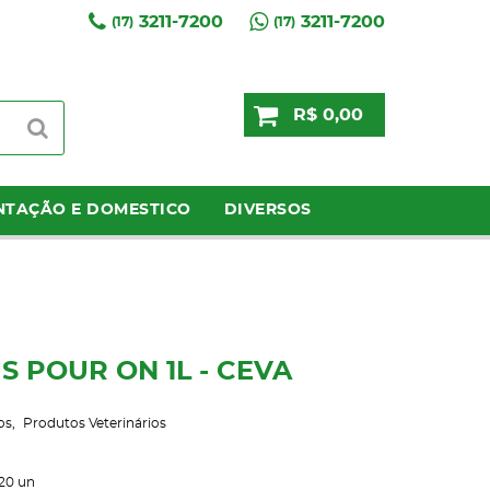
3211-7200
3211-7200
(17)
(17)
R$ 0,00
NTAÇÃO E DOMESTICO
DIVERSOS
 POUR ON 1L - CEVA
os
Produtos Veterinários
20
un