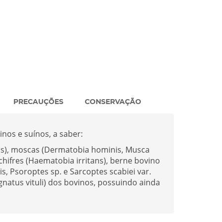
PRECAUÇÕES
CONSERVAÇÃO
nos e suínos, a saber:
us), moscas (Dermatobia hominis, Musca
hifres (Haematobia irritans), berne bovino
s, Psoroptes sp. e Sarcoptes scabiei var.
natus vituli) dos bovinos, possuindo ainda