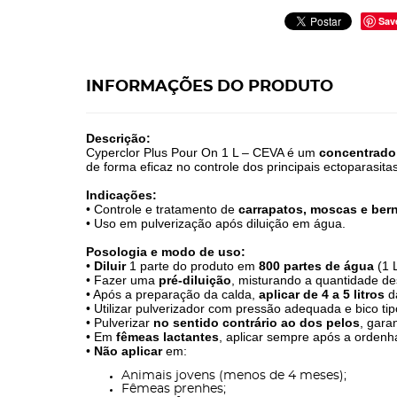
Sav
INFORMAÇÕES DO PRODUTO
Descrição:
Cyperclor Plus Pour On 1 L – CEVA é um
concentrado 
de forma eficaz no controle dos principais ectoparasi
Indicações:
• Controle e tratamento de
carrapatos, moscas e ber
• Uso em pulverização após diluição em água.
Posologia e modo de uso:
•
Diluir
1 parte do produto em
800 partes de água
(1 
• Fazer uma
pré-diluição
, misturando a quantidade de
• Após a preparação da calda,
aplicar de 4 a 5 litros
da
• Utilizar pulverizador com pressão adequada e bico tip
• Pulverizar
no sentido contrário ao dos pelos
, gara
• Em
fêmeas lactantes
, aplicar sempre após a orden
•
Não aplicar
em:
Animais jovens (menos de 4 meses);
Fêmeas prenhes;