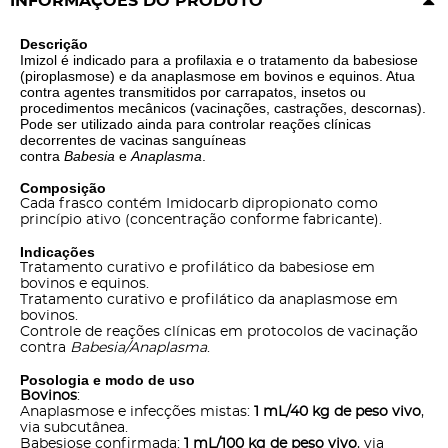
INFORMAÇÕES DO PRODUTO
Descrição
Imizol é indicado para a profilaxia e o tratamento da babesiose
(piroplasmose) e da anaplasmose em bovinos e equinos. Atua
contra agentes transmitidos por carrapatos, insetos ou
procedimentos mecânicos (vacinações, castrações, descornas).
Pode ser utilizado ainda para controlar reações clínicas
decorrentes de vacinas sanguíneas
contra
Babesia
e
Anaplasma
.
Composição
Cada frasco contém Imidocarb dipropionato como
princípio ativo (concentração conforme fabricante).
Indicações
Tratamento curativo e profilático da babesiose em
bovinos e equinos.
Tratamento curativo e profilático da anaplasmose em
bovinos.
Controle de reações clínicas em protocolos de vacinação
contra
Babesia/Anaplasma
.
Posologia e modo de uso
Bovinos
:
Anaplasmose e infecções mistas:
1 mL/40 kg de peso vivo
,
via subcutânea.
Babesiose confirmada:
1 mL/100 kg de peso vivo
, via