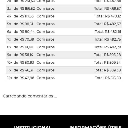
2x
de
R$ 231,43
Com juros
Total: R$ 462,86
3x
de
R$ 156,52
Com juros
Total: R$ 469,57
4x
de
R$ 117,53
Com juros
Total: R$ 470,12
5x
de
R$ 96,51
Com juros
Total: R$ 482,57
6x
de
R$ 80,44
Com juros
Total: R$ 482,61
7x
de
R$ 70,39
Com juros
Total: R$ 492,75
8x
de
R$ 61,60
Com juros
Total: R$ 492,79
9x
de
R$ 56,14
Com juros
Total: R$ 505,28
10x
de
R$ 50,93
Com juros
Total: R$ 509,34
11x
de
R$ 46,31
Com juros
Total: R$ 509,38
12x
de
R$ 42,96
Com juros
Total: R$ 515,50
Carregando comentários ...
INSTITUCIONAL
INFORMAÇÕES ÚTEIS