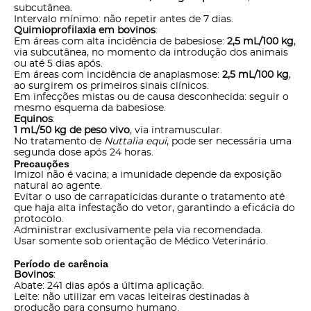
subcutânea.
Intervalo mínimo: não repetir antes de 7 dias.
Quimioprofilaxia em bovinos
:
Em áreas com alta incidência de babesiose:
2,5 mL/100 kg
,
via subcutânea, no momento da introdução dos animais
ou até 5 dias após.
Em áreas com incidência de anaplasmose:
2,5 mL/100 kg
,
ao surgirem os primeiros sinais clínicos.
Em infecções mistas ou de causa desconhecida: seguir o
mesmo esquema da babesiose.
Equinos
:
1 mL/50 kg de peso vivo
, via intramuscular.
No tratamento de
Nuttalia equi
, pode ser necessária uma
segunda dose após 24 horas.
Precauções
Imizol não é vacina; a imunidade depende da exposição
natural ao agente.
Evitar o uso de carrapaticidas durante o tratamento até
que haja alta infestação do vetor, garantindo a eficácia do
protocolo.
Administrar exclusivamente pela via recomendada.
Usar somente sob orientação de Médico Veterinário.
Período de carência
Bovinos
:
Abate: 241 dias após a última aplicação.
Leite: não utilizar em vacas leiteiras destinadas à
produção para consumo humano.