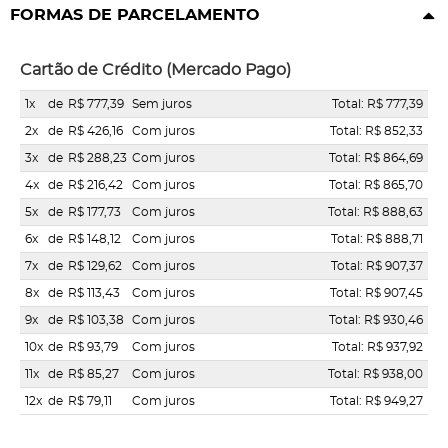
FORMAS DE PARCELAMENTO
Cartão de Crédito (Mercado Pago)
1x
de
R$ 777,39
Sem juros
Total: R$ 777,39
2x
de
R$ 426,16
Com juros
Total: R$ 852,33
3x
de
R$ 288,23
Com juros
Total: R$ 864,69
4x
de
R$ 216,42
Com juros
Total: R$ 865,70
5x
de
R$ 177,73
Com juros
Total: R$ 888,63
6x
de
R$ 148,12
Com juros
Total: R$ 888,71
7x
de
R$ 129,62
Com juros
Total: R$ 907,37
8x
de
R$ 113,43
Com juros
Total: R$ 907,45
9x
de
R$ 103,38
Com juros
Total: R$ 930,46
10x
de
R$ 93,79
Com juros
Total: R$ 937,92
11x
de
R$ 85,27
Com juros
Total: R$ 938,00
12x
de
R$ 79,11
Com juros
Total: R$ 949,27