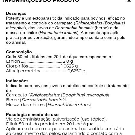
INFORMAÇÕES DO PRODUTO
Descrição
Potenty é um ectoparasiticida indicado para bovinos, eficaz no
tratamento e controle do carrapato (
Rhipicephalus (Boophilus)
microplus
), das larvas de
Dermatobia hominis
(berne) e da
mosca-do-chifre (
Haematobia irritans
). Apresenta aplicação
prática por pulverização, garantindo amplo contato com a pele
do animal.
Composição
Cada 50 mL diluídos em 20 L de água correspondem a:
Ethion ............................................. 2,0 g
Clorpirifós .................................. 1,0625 g
Alfacipermetrina .......................... 0,6250 g
Indicações
Indicado para bovinos jovens e adultos no controle e tratamento
de:
Carrapato (
Rhipicephalus (Boophilus) microplus
)
Berne (
Dermatobia hominis
)
Mosca-dos-chifres (
Haematobia irritans
)
Posologia e modo de uso
Via de administração: pulverização (uso tópico).
Diluir 50 mL do produto em 20 L de água.
Aplicar em todo o corpo do animal no sentido contrário
ao crescimento dos pelos, garantindo o contato com a