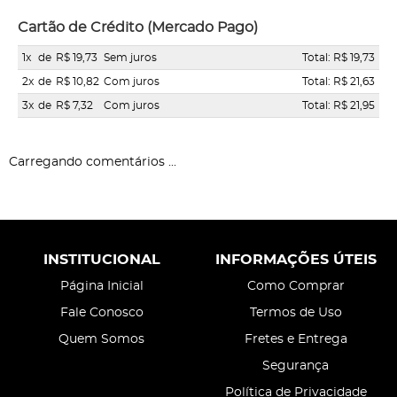
Cartão de Crédito (Mercado Pago)
1x
de
R$ 19,73
Sem juros
Total: R$ 19,73
2x
de
R$ 10,82
Com juros
Total: R$ 21,63
3x
de
R$ 7,32
Com juros
Total: R$ 21,95
Carregando comentários ...
INSTITUCIONAL
INFORMAÇÕES ÚTEIS
Página Inicial
Como Comprar
Fale Conosco
Termos de Uso
Quem Somos
Fretes e Entrega
Segurança
Política de Privacidade