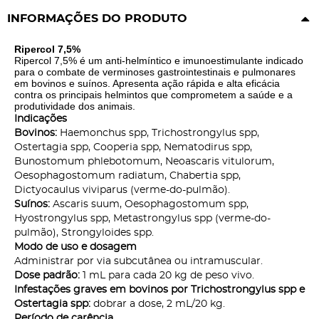
INFORMAÇÕES DO PRODUTO
Ripercol 7,5%
Ripercol 7,5% é um anti-helmíntico e imunoestimulante indicado
para o combate de verminoses gastrointestinais e pulmonares
em bovinos e suínos. Apresenta ação rápida e alta eficácia
contra os principais helmintos que comprometem a saúde e a
produtividade dos animais.
Indicações
Bovinos:
Haemonchus spp, Trichostrongylus spp,
Ostertagia spp, Cooperia spp, Nematodirus spp,
Bunostomum phlebotomum, Neoascaris vitulorum,
Oesophagostomum radiatum, Chabertia spp,
Dictyocaulus viviparus (verme-do-pulmão).
Suínos:
Ascaris suum, Oesophagostomum spp,
Hyostrongylus spp, Metastrongylus spp (verme-do-
pulmão), Strongyloides spp.
Modo de uso e dosagem
Administrar por via subcutânea ou intramuscular.
Dose padrão:
1 mL para cada 20 kg de peso vivo.
Infestações graves em bovinos por Trichostrongylus spp e
Ostertagia spp:
dobrar a dose, 2 mL/20 kg.
Período de carência