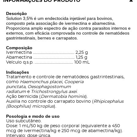
INFORMAÇÕES DO PRODUTO
Descrição
Solution 3,5% é um endectocida injetável para bovinos,
composto pela associação de ivermectina e abamectina.
Proporciona amplo espectro de ação contra parasitos internos e
externos, com eficácia comprovada no controle de nematódeos
gastrintestinais, bernes e carrapatos.
Composição
Ivermectina ……………………………………… 2,25 g
Abamectina ……………………………………… 1,25 g
Veículo q.s.p. …………………………………… 100 mL
Indicações
Tratamento e controle de nematódeos gastrintestinais,
como
Haemonchus placei
,
Cooperia
punctata
,
Oesophagostomum
radiatum
e
Trichostrongylus axei
.
Ação bernicida (
Dermatobia hominis
).
Auxilia no controle do carrapato bovino (
Rhipicephalus
(Boophilus) microplus
).
Posologia e modo de uso
Uso subcutâneo.
Dose: 1 mL/50 kg de peso corporal (equivalente a 450
mcg de ivermectina/kg e 250 mcg de abamectina/kg).
Intervalo: dose única.