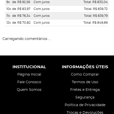
9x
de
R$ 92,56
Com juros
Total: R$ 833,04
10x
de
R$ 83,97
Com juros
Total: R$ 839,72
11x
de
R$ 76,34
Com juros
Total: R$ 839,79
12x
de
R$ 70,82
Com juros
Total: R$ 849,89
Carregando comentários ...
INSTITUCIONAL
INFORMAÇÕES ÚTEIS
Página Inicial
Como Comprar
Fale Conosco
Termos de Uso
Quem Somos
Fretes e Entrega
Segurança
Política de Privacidade
Trocas e Devoluções