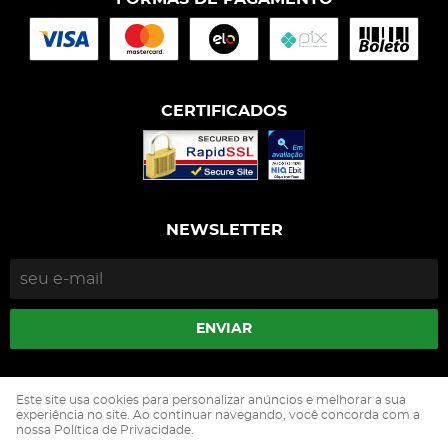
CERTIFICADOS
NEWSLETTER
ENVIAR
Isophós Nutrição Animal Industria Comercio Ltda
Este site usa cookies para personalizar anúncios e melhorar a sua
CNPJ: 05.500.229/0002-90
experiência no site. Ao continuar navegando, você concorda com a
nossa Política de Privacidade.