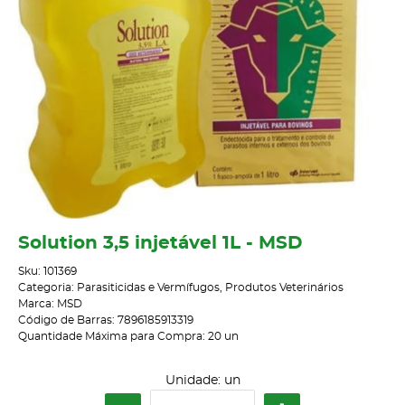
Solution 3,5 injetável 1L - MSD
Sku:
101369
Categoria:
Parasiticidas e Vermífugos
,
Produtos Veterinários
Marca:
MSD
Código de Barras:
7896185913319
Quantidade Máxima para Compra:
20
un
Unidade: un