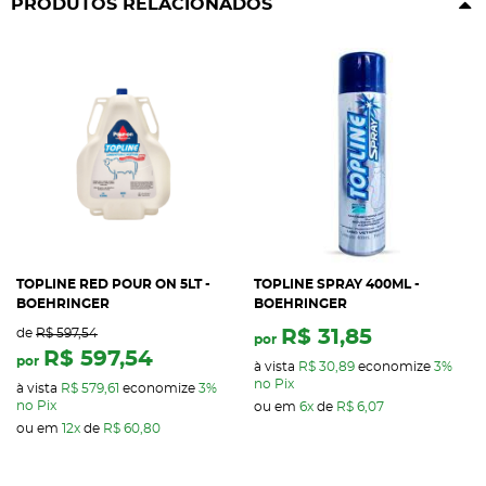
PRODUTOS RELACIONADOS
TOPLINE RED POUR ON 5LT -
TOPLINE SPRAY 400ML -
BOEHRINGER
BOEHRINGER
de
R$ 597,54
R$ 31,85
por
R$ 597,54
por
à vista
R$ 30,89
economize
3%
no Pix
à vista
R$ 579,61
economize
3%
no Pix
ou em
6x
de
R$ 6,07
ou em
12x
de
R$ 60,80