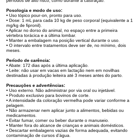
períodos de alto risco, como durante a castração.
Posologia e modo de uso:
• Uso tópico pour-on, pronto para uso.
• Dose: 1 mL para cada 10 kg de peso corporal (equivalente a 1
mg/kg de fipronil).
• Aplicar no dorso do animal, no espaço entre a primeira
vértebra torácica e a última lombar.
• Manter a embalagem na posição vertical durante o uso.
• O intervalo entre tratamentos deve ser de, no mínimo, dois
meses.
Período de carência:
• Abate: 172 dias após a última aplicação.
• Leite: não usar em vacas em lactação nem em novilhas
destinadas à produção leiteira até 3 meses antes do parto.
Precauções e advertências:
• Uso externo. Não administrar por via oral ou injetável.
• Produto exclusivo para bovinos de corte.
• A intensidade da coloração vermelha pode variar conforme a
pelagem.
• Não armazenar nem aplicar junto a alimentos, bebidas ou
medicamentos.
• Evitar fumar, comer ou beber durante o manuseio.
• Manter fora do alcance de crianças e animais domésticos.
• Descartar embalagens vazias de forma adequada, evitando
contaminação de cursos d’água.