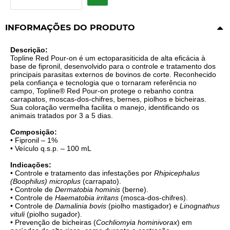
INFORMAÇÕES DO PRODUTO
Descrição:
Topline Red Pour-on é um ectoparasiticida de alta eficácia à
base de fipronil, desenvolvido para o controle e tratamento dos
principais parasitas externos de bovinos de corte. Reconhecido
pela confiança e tecnologia que o tornaram referência no
campo, Topline® Red Pour-on protege o rebanho contra
carrapatos, moscas-dos-chifres, bernes, piolhos e bicheiras.
Sua coloração vermelha facilita o manejo, identificando os
animais tratados por 3 a 5 dias.
Composição:
• Fipronil – 1%
• Veículo q.s.p. – 100 mL
Indicações:
• Controle e tratamento das infestações por
Rhipicephalus
(Boophilus) microplus
(carrapato).
• Controle de
Dermatobia hominis
(berne).
• Controle de
Haematobia irritans
(mosca-dos-chifres).
• Controle de
Damalinia bovis
(piolho mastigador) e
Linognathus
vituli
(piolho sugador).
• Prevenção de bicheiras (
Cochliomyia hominivorax
) em