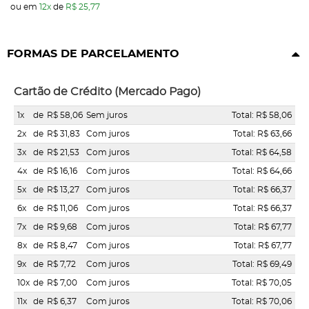
ou em
12x
de
R$ 25,77
FORMAS DE PARCELAMENTO
Cartão de Crédito (Mercado Pago)
1x
de
R$ 58,06
Sem juros
Total: R$ 58,06
2x
de
R$ 31,83
Com juros
Total: R$ 63,66
3x
de
R$ 21,53
Com juros
Total: R$ 64,58
4x
de
R$ 16,16
Com juros
Total: R$ 64,66
5x
de
R$ 13,27
Com juros
Total: R$ 66,37
6x
de
R$ 11,06
Com juros
Total: R$ 66,37
7x
de
R$ 9,68
Com juros
Total: R$ 67,77
8x
de
R$ 8,47
Com juros
Total: R$ 67,77
9x
de
R$ 7,72
Com juros
Total: R$ 69,49
10x
de
R$ 7,00
Com juros
Total: R$ 70,05
11x
de
R$ 6,37
Com juros
Total: R$ 70,06