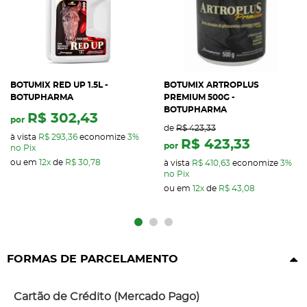
BOTUMIX RED UP 1.5L -
BOTUMIX ARTROPLUS
BOTUPHARMA
PREMIUM 500G -
BOTUPHARMA
R$ 302,43
por
de
R$ 423,33
à vista
R$ 293,36
economize
3%
R$ 423,33
por
no Pix
ou em
12x
de
R$ 30,78
à vista
R$ 410,63
economize
3%
no Pix
ou em
12x
de
R$ 43,08
FORMAS DE PARCELAMENTO
Cartão de Crédito (Mercado Pago)