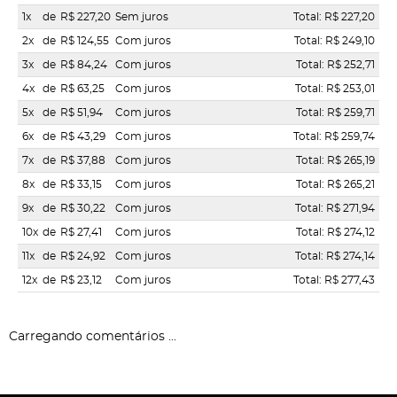
1x
de
R$ 227,20
Sem juros
Total: R$ 227,20
2x
de
R$ 124,55
Com juros
Total: R$ 249,10
3x
de
R$ 84,24
Com juros
Total: R$ 252,71
4x
de
R$ 63,25
Com juros
Total: R$ 253,01
5x
de
R$ 51,94
Com juros
Total: R$ 259,71
6x
de
R$ 43,29
Com juros
Total: R$ 259,74
7x
de
R$ 37,88
Com juros
Total: R$ 265,19
8x
de
R$ 33,15
Com juros
Total: R$ 265,21
9x
de
R$ 30,22
Com juros
Total: R$ 271,94
10x
de
R$ 27,41
Com juros
Total: R$ 274,12
11x
de
R$ 24,92
Com juros
Total: R$ 274,14
12x
de
R$ 23,12
Com juros
Total: R$ 277,43
Carregando comentários ...