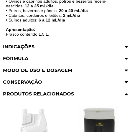
• Ovinos e caprinos adultos, potros e bezerros recém-
nascidos:
12 a 25 mL/dia
• Potros, bezerros e pôneis:
20 a 40 mL/dia
• Cabritos, cordeiros e leitões:
2 mL/dia
• Suínos adultos:
6 a 12 mL/dia
Apresentação:
Frasco contendo 1,5 L.
INDICAÇÕES
FÓRMULA
MODO DE USO E DOSAGEM
CONSERVAÇÃO
PRODUTOS RELACIONADOS