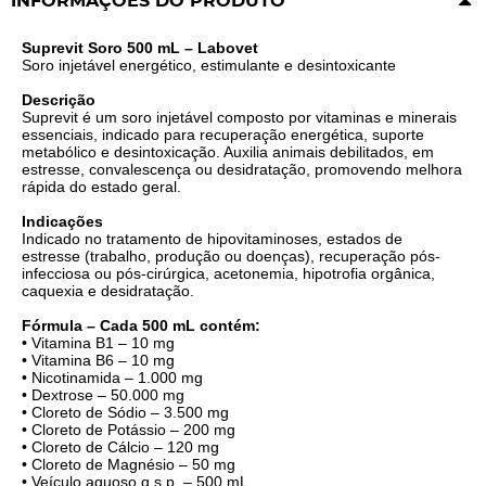
INFORMAÇÕES DO PRODUTO
Suprevit Soro 500 mL – Labovet
Soro injetável energético, estimulante e desintoxicante
Descrição
Suprevit é um soro injetável composto por vitaminas e minerais
essenciais, indicado para recuperação energética, suporte
metabólico e desintoxicação. Auxilia animais debilitados, em
estresse, convalescença ou desidratação, promovendo melhora
rápida do estado geral.
Indicações
Indicado no tratamento de hipovitaminoses, estados de
estresse (trabalho, produção ou doenças), recuperação pós-
infecciosa ou pós-cirúrgica, acetonemia, hipotrofia orgânica,
caquexia e desidratação.
Fórmula – Cada 500 mL contém:
• Vitamina B1 – 10 mg
• Vitamina B6 – 10 mg
• Nicotinamida – 1.000 mg
• Dextrose – 50.000 mg
• Cloreto de Sódio – 3.500 mg
• Cloreto de Potássio – 200 mg
• Cloreto de Cálcio – 120 mg
• Cloreto de Magnésio – 50 mg
• Veículo aquoso q.s.p. – 500 mL