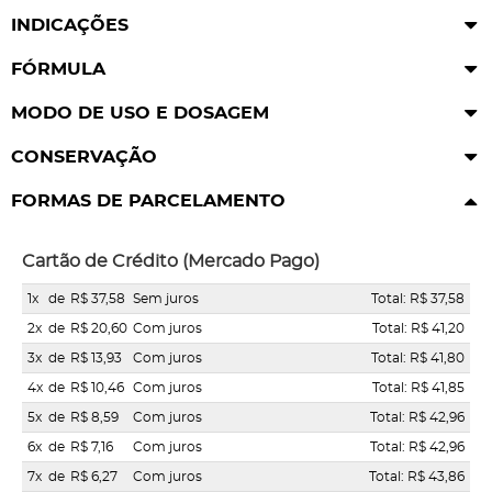
INDICAÇÕES
FÓRMULA
MODO DE USO E DOSAGEM
CONSERVAÇÃO
FORMAS DE PARCELAMENTO
Cartão de Crédito (Mercado Pago)
1x
de
R$ 37,58
Sem juros
Total: R$ 37,58
2x
de
R$ 20,60
Com juros
Total: R$ 41,20
3x
de
R$ 13,93
Com juros
Total: R$ 41,80
4x
de
R$ 10,46
Com juros
Total: R$ 41,85
5x
de
R$ 8,59
Com juros
Total: R$ 42,96
6x
de
R$ 7,16
Com juros
Total: R$ 42,96
7x
de
R$ 6,27
Com juros
Total: R$ 43,86