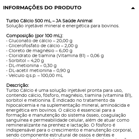
INFORMAÇÕES DO PRODUTO
Turbo Cálcio 500 mL – JA Saúde Animal
Solução injetável mineral e energética para bovinos.
Composição (por 100 mL):
• Gluconato de cálcio – 20,00 g
• Glicerofosfato de cálcio – 2,00 g
• Cloreto de magnésio – 6,00 g
• Cloridrato de tiamina (Vitamina B1) – 0,06 g
• Sorbitol – 4,20 g
• DL-metionina – 0,30 g
• DL-acetil metionina – 0,90 g
• Veículo q.s.p. – 100,00 mL
Descrição:
Turbo Cálcio é uma solução injetável pronta para uso,
contendo cálcio, fósforo, magnésio, tiamina (vitamina B1),
sorbitol e metionina. É indicado no tratamento da
hipocalcemia e na suplementação mineral, aminoácida e
energética em bovinos. O cálcio é essencial para a
formação e manutenção do sistema ósseo, coagulação
sanguínea e permeabilidade celular, além de atuar como
remineralizante na prenhez e lactação. O fósforo é
indispensável para o crescimento e manutenção corporal,
sendo componente estrutural de ossos e dentes e