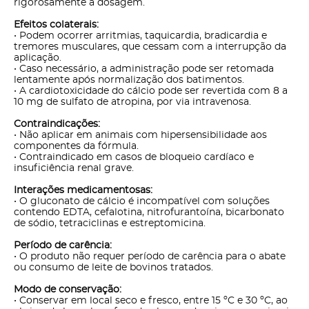
rigorosamente à dosagem.
Efeitos colaterais:
• Podem ocorrer arritmias, taquicardia, bradicardia e
tremores musculares, que cessam com a interrupção da
aplicação.
• Caso necessário, a administração pode ser retomada
lentamente após normalização dos batimentos.
• A cardiotoxicidade do cálcio pode ser revertida com 8 a
10 mg de sulfato de atropina, por via intravenosa.
Contraindicações:
• Não aplicar em animais com hipersensibilidade aos
componentes da fórmula.
• Contraindicado em casos de bloqueio cardíaco e
insuficiência renal grave.
Interações medicamentosas:
• O gluconato de cálcio é incompatível com soluções
contendo EDTA, cefalotina, nitrofurantoína, bicarbonato
de sódio, tetraciclinas e estreptomicina.
Período de carência:
• O produto não requer período de carência para o abate
ou consumo de leite de bovinos tratados.
Modo de conservação:
• Conservar em local seco e fresco, entre 15 ºC e 30 ºC, ao