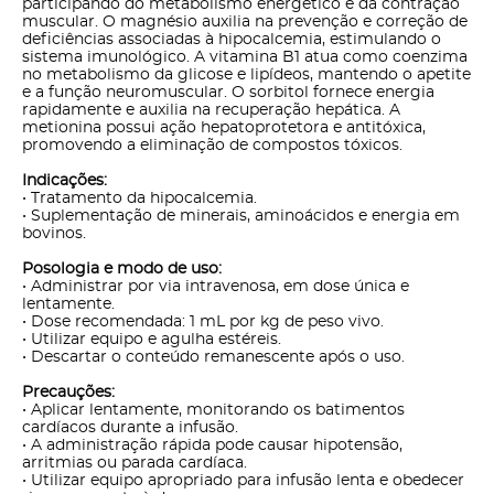
participando do metabolismo energético e da contração
muscular. O magnésio auxilia na prevenção e correção de
deficiências associadas à hipocalcemia, estimulando o
sistema imunológico. A vitamina B1 atua como coenzima
no metabolismo da glicose e lipídeos, mantendo o apetite
e a função neuromuscular. O sorbitol fornece energia
rapidamente e auxilia na recuperação hepática. A
metionina possui ação hepatoprotetora e antitóxica,
promovendo a eliminação de compostos tóxicos.
Indicações:
• Tratamento da hipocalcemia.
• Suplementação de minerais, aminoácidos e energia em
bovinos.
Posologia e modo de uso:
• Administrar por via intravenosa, em dose única e
lentamente.
• Dose recomendada: 1 mL por kg de peso vivo.
• Utilizar equipo e agulha estéreis.
• Descartar o conteúdo remanescente após o uso.
Precauções:
• Aplicar lentamente, monitorando os batimentos
cardíacos durante a infusão.
• A administração rápida pode causar hipotensão,
arritmias ou parada cardíaca.
• Utilizar equipo apropriado para infusão lenta e obedecer