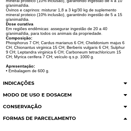
mineral proteico (10% inclusão), garantindo ingestão de 4 a 10
g/animal/dia.
Ovinos e caprinos: misturar 1,8 a 3 kg/30 kg de suplemento
mineral proteico (10% inclusão), garantindo ingestão de 5 a 15
g/animal/dia.
Dose curativa
Em regiões endêmicas: assegurar ingestão de 20 a 40
g/animal/dia, para todos os animais da propriedade.
Composição:
Phosphorus 7 CH; Cardus marianus 6 CH; Chelidonium majus 6
CH; Chionantus virginica 15 CH; Berberis vulgaris 6 CH; Sulphur
9 CH; Leptandra virginica 6 CH; Carboneum tetrachloricum 15
CH; Myrica cerifera 7 CH; veículo q.s.p. 1000 g.
Apresentação:
• Embalagem de 600 g.
INDICAÇÕES
MODO DE USO E DOSAGEM
CONSERVAÇÃO
FORMAS DE PARCELAMENTO