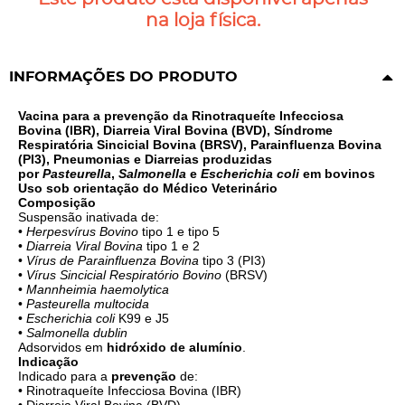
na loja física.
INFORMAÇÕES DO PRODUTO
Vacina para a prevenção da Rinotraqueíte Infecciosa
Bovina (IBR), Diarreia Viral Bovina (BVD), Síndrome
Respiratória Sincicial Bovina (BRSV), Parainfluenza Bovina
(PI3), Pneumonias e Diarreias produzidas
por
Pasteurella
,
Salmonella
e
Escherichia coli
em bovinos
Uso sob orientação do Médico Veterinário
Composição
Suspensão inativada de:
•
Herpesvírus Bovino
tipo 1 e tipo 5
•
Diarreia Viral Bovina
tipo 1 e 2
•
Vírus de Parainfluenza Bovina
tipo 3 (PI3)
•
Vírus Sincicial Respiratório Bovino
(BRSV)
•
Mannheimia haemolytica
•
Pasteurella multocida
•
Escherichia coli
K99 e J5
•
Salmonella dublin
Adsorvidos em
hidróxido de alumínio
.
Indicação
Indicado para a
prevenção
de:
• Rinotraqueíte Infecciosa Bovina (IBR)