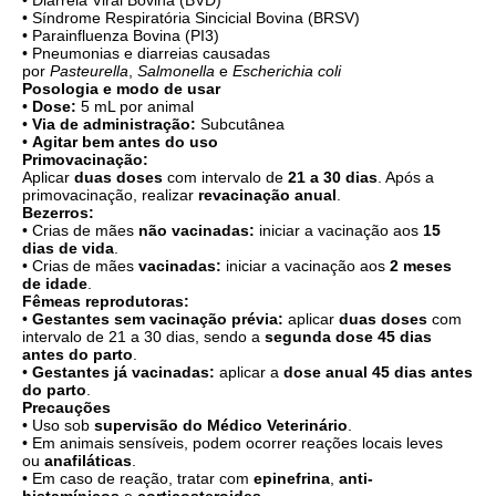
• Diarreia Viral Bovina (BVD)
• Síndrome Respiratória Sincicial Bovina (BRSV)
• Parainfluenza Bovina (PI3)
• Pneumonias e diarreias causadas
por
Pasteurella
,
Salmonella
e
Escherichia coli
Posologia e modo de usar
•
Dose:
5 mL por animal
•
Via de administração:
Subcutânea
•
Agitar bem antes do uso
Primovacinação:
Aplicar
duas doses
com intervalo de
21 a 30 dias
. Após a
primovacinação, realizar
revacinação anual
.
Bezerros:
• Crias de mães
não vacinadas:
iniciar a vacinação aos
15
dias de vida
.
• Crias de mães
vacinadas:
iniciar a vacinação aos
2 meses
de idade
.
Fêmeas reprodutoras:
•
Gestantes sem vacinação prévia:
aplicar
duas doses
com
intervalo de 21 a 30 dias, sendo a
segunda dose 45 dias
antes do parto
.
•
Gestantes já vacinadas:
aplicar a
dose anual 45 dias antes
do parto
.
Precauções
• Uso sob
supervisão do Médico Veterinário
.
• Em animais sensíveis, podem ocorrer reações locais leves
ou
anafiláticas
.
• Em caso de reação, tratar com
epinefrina
,
anti-