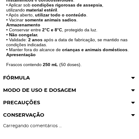
histamínicos
e
corticosteroides
.
• Aplicar sob
condições rigorosas de assepsia
,
utilizando
material estéril
.
• Após aberto,
utilizar todo o conteúdo
.
• Vacinar
somente animais sadios
.
Armazenamento
• Conservar entre
2°C e 8°C
, protegido da luz.
•
Não congelar.
• Validade:
2 anos
após a data de fabricação, se mantido nas
condições indicadas.
• Manter fora do alcance de
crianças e animais domésticos
.
Apresentação
Frascos contendo
250 mL
(50 doses).
FÓRMULA
MODO DE USO E DOSAGEM
PRECAUÇÕES
CONSERVAÇÃO
Carregando comentários ...