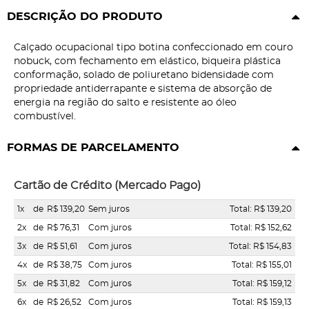
DESCRIÇÃO DO PRODUTO
Calçado ocupacional tipo botina confeccionado em couro
nobuck, com fechamento em elástico, biqueira plástica
conformação, solado de poliuretano bidensidade com
propriedade antiderrapante e sistema de absorção de
energia na região do salto e resistente ao óleo
combustível.
FORMAS DE PARCELAMENTO
Cartão de Crédito (Mercado Pago)
1x
de
R$ 139,20
Sem juros
Total: R$ 139,20
2x
de
R$ 76,31
Com juros
Total: R$ 152,62
3x
de
R$ 51,61
Com juros
Total: R$ 154,83
4x
de
R$ 38,75
Com juros
Total: R$ 155,01
5x
de
R$ 31,82
Com juros
Total: R$ 159,12
6x
de
R$ 26,52
Com juros
Total: R$ 159,13