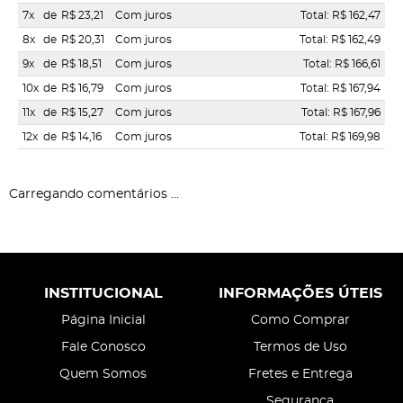
7x
de
R$ 23,21
Com juros
Total: R$ 162,47
8x
de
R$ 20,31
Com juros
Total: R$ 162,49
9x
de
R$ 18,51
Com juros
Total: R$ 166,61
10x
de
R$ 16,79
Com juros
Total: R$ 167,94
11x
de
R$ 15,27
Com juros
Total: R$ 167,96
12x
de
R$ 14,16
Com juros
Total: R$ 169,98
Carregando comentários ...
INSTITUCIONAL
INFORMAÇÕES ÚTEIS
Página Inicial
Como Comprar
Fale Conosco
Termos de Uso
Quem Somos
Fretes e Entrega
Segurança