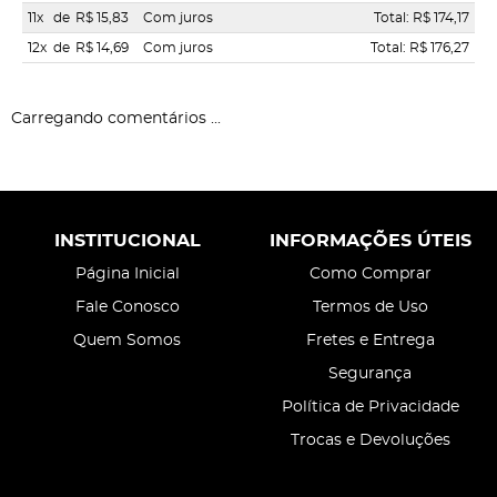
11x
de
R$ 15,83
Com juros
Total: R$ 174,17
12x
de
R$ 14,69
Com juros
Total: R$ 176,27
Carregando comentários ...
INSTITUCIONAL
INFORMAÇÕES ÚTEIS
Página Inicial
Como Comprar
Fale Conosco
Termos de Uso
Quem Somos
Fretes e Entrega
Segurança
Política de Privacidade
Trocas e Devoluções