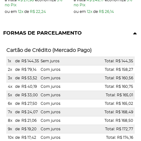
à vista
R$ 211,98
economize
3%
à vista
R$ 249,17
economize
3%
no Pix
no Pix
ou em
12x
de
R$ 22,24
ou em
12x
de
R$ 26,14
FORMAS DE PARCELAMENTO
Cartão de Crédito (Mercado Pago)
1x
de
R$ 144,35
Sem juros
Total: R$ 144,35
2x
de
R$ 79,14
Com juros
Total: R$ 158,27
3x
de
R$ 53,52
Com juros
Total: R$ 160,56
4x
de
R$ 40,19
Com juros
Total: R$ 160,75
5x
de
R$ 33,00
Com juros
Total: R$ 165,01
6x
de
R$ 27,50
Com juros
Total: R$ 165,02
7x
de
R$ 24,07
Com juros
Total: R$ 168,49
8x
de
R$ 21,06
Com juros
Total: R$ 168,50
9x
de
R$ 19,20
Com juros
Total: R$ 172,77
10x
de
R$ 17,42
Com juros
Total: R$ 174,16