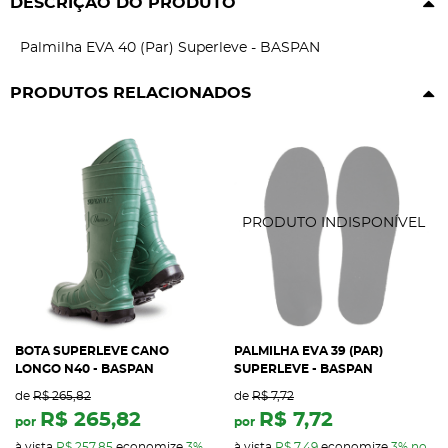
DESCRIÇÃO DO PRODUTO
Palmilha EVA 40 (Par) Superleve - BASPAN
PRODUTOS RELACIONADOS
BOTA SUPERLEVE CANO
PALMILHA EVA 39 (PAR)
LONGO N40 - BASPAN
SUPERLEVE - BASPAN
de
R$ 265,82
de
R$ 7,72
R$ 265,82
R$ 7,72
por
por
à vista
R$ 257,85
economize
3%
à vista
R$ 7,49
economize
3%
no