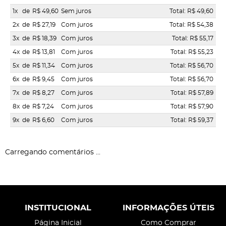
1x
de
R$ 49,60
Sem juros
Total: R$ 49,60
2x
de
R$ 27,19
Com juros
Total: R$ 54,38
3x
de
R$ 18,39
Com juros
Total: R$ 55,17
4x
de
R$ 13,81
Com juros
Total: R$ 55,23
5x
de
R$ 11,34
Com juros
Total: R$ 56,70
6x
de
R$ 9,45
Com juros
Total: R$ 56,70
7x
de
R$ 8,27
Com juros
Total: R$ 57,89
8x
de
R$ 7,24
Com juros
Total: R$ 57,90
9x
de
R$ 6,60
Com juros
Total: R$ 59,37
Carregando comentários ...
INSTITUCIONAL
INFORMAÇÕES ÚTEIS
Página Inicial
Como Comprar