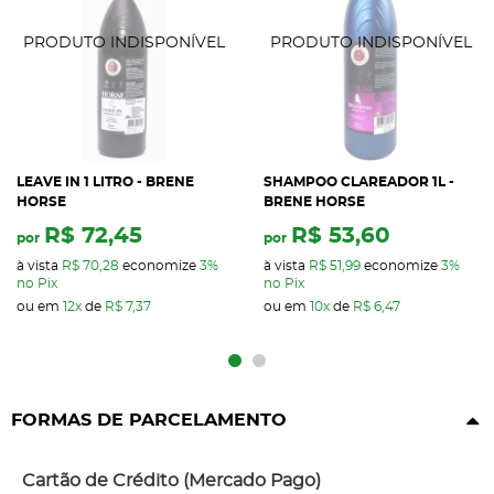
LEAVE IN 1 LITRO - BRENE
SHAMPOO CLAREADOR 1L -
HORSE
BRENE HORSE
R$ 72,45
R$ 53,60
por
por
à vista
R$ 70,28
economize
3%
à vista
R$ 51,99
economize
3%
no Pix
no Pix
ou em
12x
de
R$ 7,37
ou em
10x
de
R$ 6,47
FORMAS DE PARCELAMENTO
Cartão de Crédito (Mercado Pago)