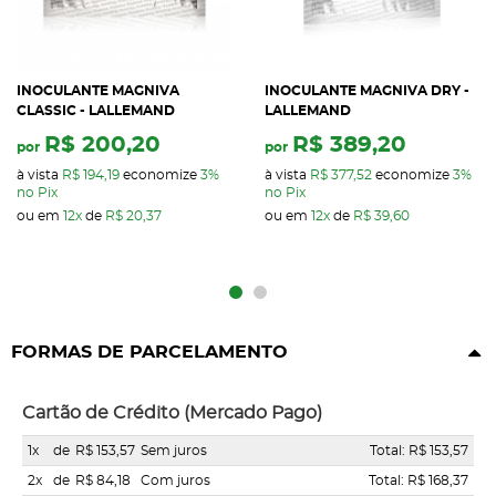
INOCULANTE MAGNIVA
INOCULANTE MAGNIVA DRY -
CLASSIC - LALLEMAND
LALLEMAND
R$ 200,20
R$ 389,20
por
por
à vista
R$ 194,19
economize
3%
à vista
R$ 377,52
economize
3%
no Pix
no Pix
ou em
12x
de
R$ 20,37
ou em
12x
de
R$ 39,60
FORMAS DE PARCELAMENTO
Cartão de Crédito (Mercado Pago)
1x
de
R$ 153,57
Sem juros
Total: R$ 153,57
2x
de
R$ 84,18
Com juros
Total: R$ 168,37