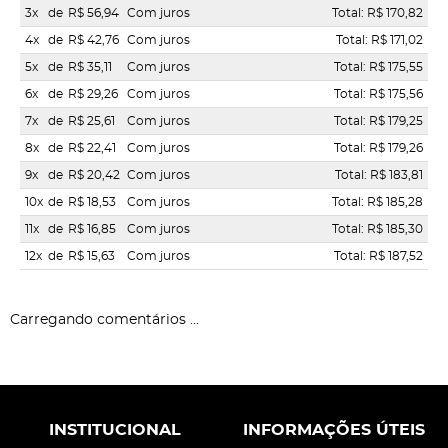
3x
de
R$ 56,94
Com juros
Total: R$ 170,82
4x
de
R$ 42,76
Com juros
Total: R$ 171,02
5x
de
R$ 35,11
Com juros
Total: R$ 175,55
6x
de
R$ 29,26
Com juros
Total: R$ 175,56
7x
de
R$ 25,61
Com juros
Total: R$ 179,25
8x
de
R$ 22,41
Com juros
Total: R$ 179,26
9x
de
R$ 20,42
Com juros
Total: R$ 183,81
10x
de
R$ 18,53
Com juros
Total: R$ 185,28
11x
de
R$ 16,85
Com juros
Total: R$ 185,30
12x
de
R$ 15,63
Com juros
Total: R$ 187,52
Carregando comentários ...
INSTITUCIONAL
INFORMAÇÕES ÚTEIS