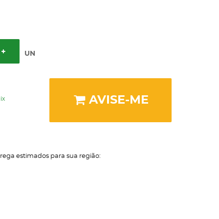
UN
AVISE-ME
ix
trega estimados para sua região: