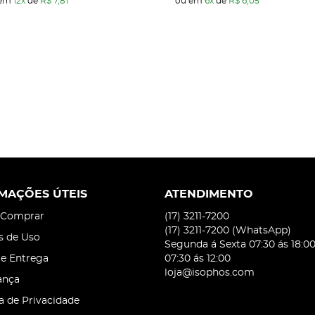
 em
12x
de
R$ 7,81
ou em
6x
de
R$ 6,05
MAÇÕES ÚTEIS
ATENDIMENTO
Comprar
(17)
3211-7200
(17)
3211-7200
(WhatsApp)
s de Uso
Segunda á Sexta 07:30 ás 18:0
 e Entrega
07:30 ás 12:00
loja@isophos.com
ança
ca de Privacidade