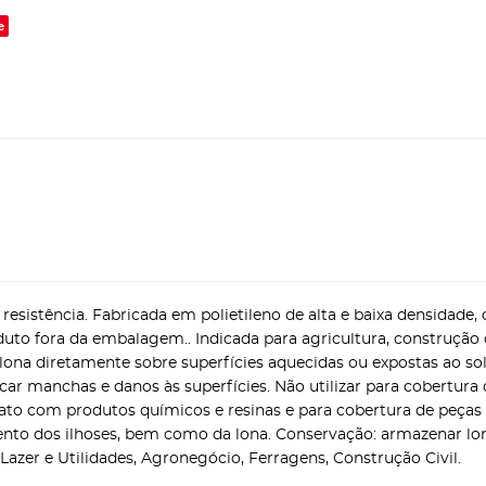
e
 resistência. Fabricada em polietileno de alta e baixa densidade
uto fora da embalagem.. Indicada para agricultura, construção ci
a lona diretamente sobre superfícies aquecidas ou expostas ao so
car manchas e danos às superfícies. Não utilizar para cobertur
to com produtos químicos e resinas e para cobertura de peças p
to dos ilhoses, bem como da lona. Conservação: armazenar long
 Lazer e Utilidades, Agronegócio, Ferragens, Construção Civil.