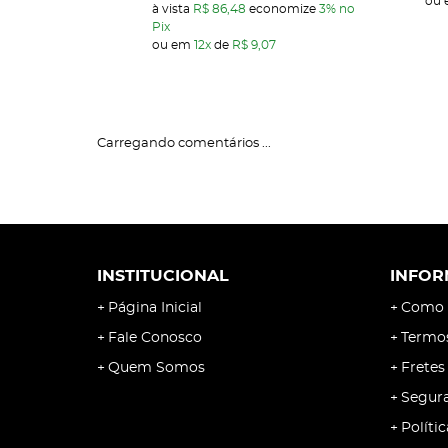
ou
à vista
R$ 86,48
economize
3%
no
Pix
ou em
12x
de
R$ 9,07
Carregando comentários ...
INSTITUCIONAL
INFOR
Página Inicial
Como 
Fale Conosco
Termo
Quem Somos
Fretes
Segur
Políti