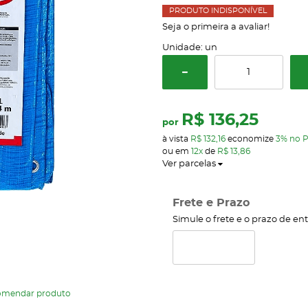
PRODUTO INDISPONÍVEL
Seja o primeira a avaliar!
Unidade: un
R$ 136,25
por
à vista
R$ 132,16
economize
3%
no P
ou em
12x
de
R$ 13,86
Ver parcelas
Frete e Prazo
Simule o frete e o prazo de en
omendar produto