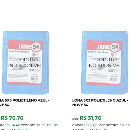
A 6X3 POLIETILENO AZUL -
LONA 3X3 POLIETILENO AZUL -
VE 54
NOVE 54
R$ 76,76
R$ 31,76
por
sta
R$ 74,46
economize
3%
no Pix
à vista
R$ 30,81
economize
3%
no