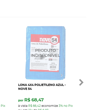
LONA 4X4 POLIETILENO AZUL -
LONA 5X3 POLIE
NOVE 54
NOVE 54
R$ 68,47
R$ 
por
a partir de
 Pix
à vista
R$ 66,42
economize
3%
no Pix
R$ 64,19
até