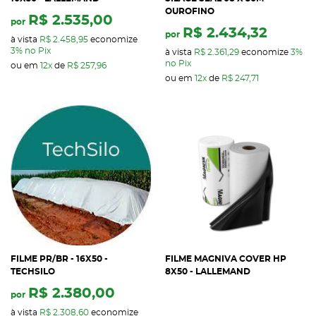
OUROFINO
R$ 2.535,00
por
R$ 2.434,32
por
à vista
R$ 2.458,95
economize
3%
no Pix
à vista
R$ 2.361,29
economize
3%
no Pix
ou em
12x
de
R$ 257,96
ou em
12x
de
R$ 247,71
FILME PR/BR - 16X50 -
FILME MAGNIVA COVER HP
TECHSILO
8X50 - LALLEMAND
R$ 2.380,00
por
à vista
R$ 2.308,60
economize