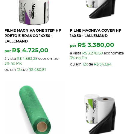
FILME MAGNIVA ONE STEP HP
FILME MAGNIVA COVER HP
PRETO E BRANCO 14X50 -
14X50 - LALLEMAND
LALLEMAND
R$ 3.380,00
por
R$ 4.725,00
por
à vista
R$ 3.278,60
economize
3%
no Pix
à vista
R$ 4.583,25
economize
3%
no Pix
ou em
12x
de
R$ 343,94
ou em
12x
de
R$ 480,81