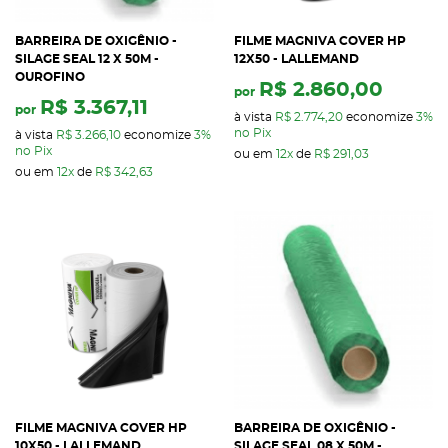
BARREIRA DE OXIGÊNIO -
FILME MAGNIVA COVER HP
SILAGE SEAL 12 X 50M -
12X50 - LALLEMAND
OUROFINO
R$ 2.860,00
por
R$ 3.367,11
por
à vista
R$ 2.774,20
economize
3%
no Pix
à vista
R$ 3.266,10
economize
3%
no Pix
ou em
12x
de
R$ 291,03
ou em
12x
de
R$ 342,63
FILME MAGNIVA COVER HP
BARREIRA DE OXIGÊNIO -
10X50 - LALLEMAND
SILAGE SEAL 08 X 50M -