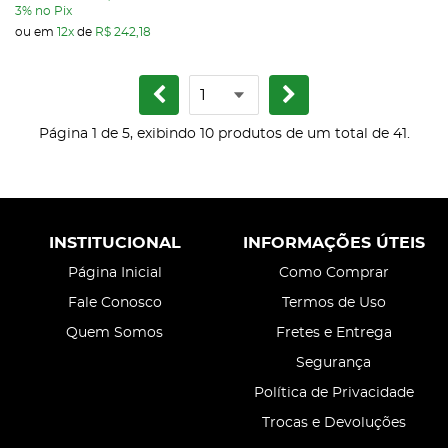
3%
no Pix
ou em
12x
de
R$ 242,18
Página 1 de 5, exibindo 10 produtos de um total de 41.
INSTITUCIONAL
INFORMAÇÕES ÚTEIS
Página Inicial
Como Comprar
Fale Conosco
Termos de Uso
Quem Somos
Fretes e Entrega
Segurança
Política de Privacidade
Trocas e Devoluções