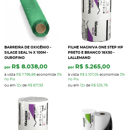
BARREIRA DE OXIGÊNIO -
FILME MAGNIVA ONE STEP HP
SILAGE SEAL 14 X 100M -
PRETO E BRANCO 16X50 -
OUROFINO
LALLEMAND
R$ 8.038,00
R$ 5.265,00
por
por
à vista
R$ 7.796,86
economize
3%
à vista
R$ 5.107,05
economize
3%
no Pix
no Pix
ou em
12x
de
R$ 817,93
ou em
12x
de
R$ 535,76