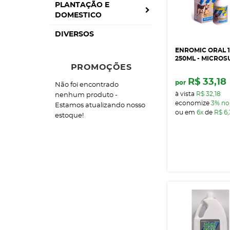
PLANTAÇÃO E
DOMESTICO
DIVERSOS
ENROMIC ORAL 
250ML - MICROS
PROMOÇÕES
R$ 33,18
por
Não foi encontrado
à vista
R$ 32,18
nenhum produto -
economize
3%
no
Estamos atualizando nosso
ou em
6x
de
R$ 6
estoque!