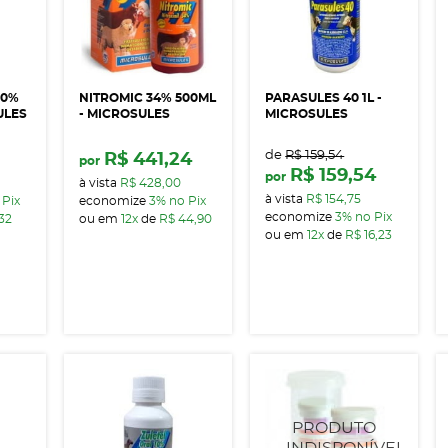
10%
NITROMIC 34% 500ML
PARASULES 40 1L -
ULES
- MICROSULES
MICROSULES
de
R$ 159,54
R$ 441,24
por
R$ 159,54
por
à vista
R$ 428,00
à vista
R$ 154,75
 Pix
economize
3%
no Pix
economize
3%
no Pix
,32
ou em
12x
de
R$ 44,90
ou em
12x
de
R$ 16,23