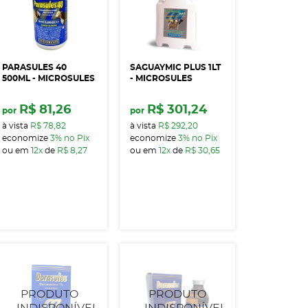
PARASULES 40
SAGUAYMIC PLUS 1LT
500ML - MICROSULES
- MICROSULES
R$ 81,26
R$ 301,24
por
por
à vista
R$ 78,82
à vista
R$ 292,20
economize
3%
no Pix
economize
3%
no Pix
ou em
12x
de
R$ 8,27
ou em
12x
de
R$ 30,65