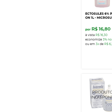
ECTOSULES 6% 
ON 1L - MICROS
R$ 16,80
por
à vista
R$ 16,30
economize
3%
no
ou em
3x
de
R$ 6