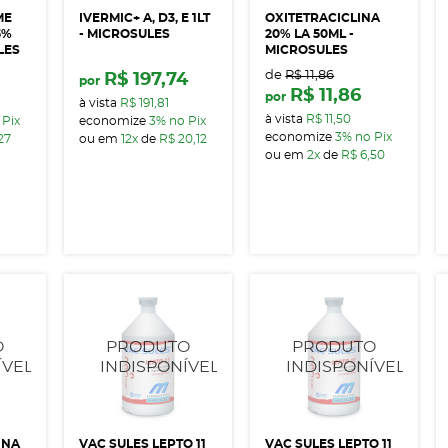
ME
IVERMIC+ A, D3, E 1LT
OXITETRACICLINA
5%
- MICROSULES
20% LA 50ML -
LES
MICROSULES
de
R$ 11,86
R$ 197,74
por
R$ 11,86
por
à vista
R$ 191,81
à vista
R$ 11,50
 Pix
economize
3%
no Pix
economize
3%
no Pix
27
ou em
12x
de
R$ 20,12
ou em
2x
de
R$ 6,50
INA
VAC SULES LEPTO 11
VAC SULES LEPTO 11