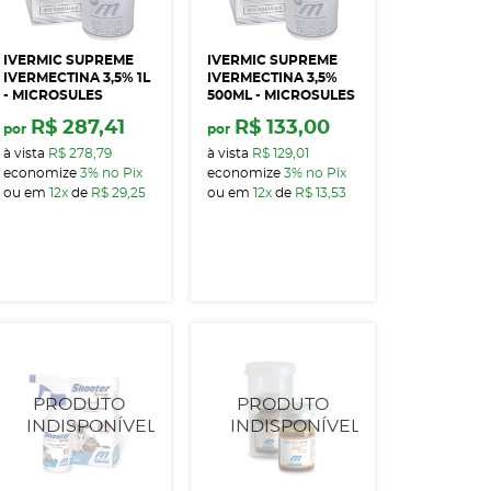
IVERMIC SUPREME
IVERMIC SUPREME
IVERMECTINA 3,5% 1L
IVERMECTINA 3,5%
- MICROSULES
500ML - MICROSULES
R$ 287,41
R$ 133,00
por
por
à vista
R$ 278,79
à vista
R$ 129,01
economize
3%
no Pix
economize
3%
no Pix
ou em
12x
de
R$ 29,25
ou em
12x
de
R$ 13,53