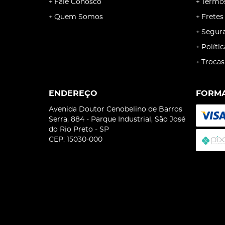
Fale Conosco
Termo
Quem Somos
Fretes
Segur
Políti
Trocas
ENDEREÇO
FORMA
Avenida Doutor Cenobelino de Barros
Serra, 884
-
Parque Industrial, São José
do Rio Preto
-
SP
CEP: 15030-000