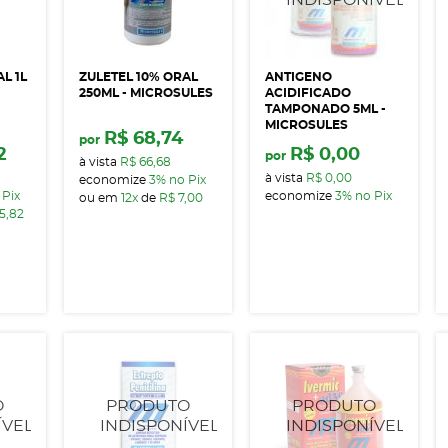
L 1L
ZULETEL 10% ORAL
ANTIGENO
250ML - MICROSULES
ACIDIFICADO
TAMPONADO 5ML -
MICROSULES
R$ 68,74
por
2
R$ 0,00
por
à vista
R$ 66,68
à vista
R$ 0,00
economize
3%
no Pix
 Pix
economize
3%
no Pix
ou em
12x
de
R$ 7,00
5,82