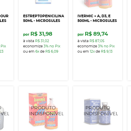
POUR
ESTREPTOPENICILINA
IVERMIC + A, D3, E
ULES
50ML - MICROSULES
500ML - MICROSULES
R$ 31,98
R$ 89,74
por
por
à vista
R$ 31,02
à vista
R$ 87,05
 Pix
economize
3%
no Pix
economize
3%
no Pix
,23
ou em
6x
de
R$ 6,09
ou em
12x
de
R$ 9,13