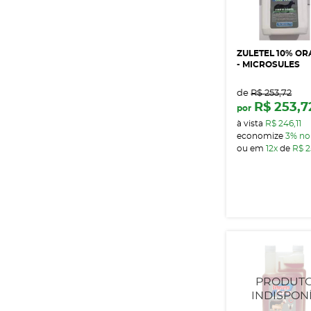
ZULETEL 10% ORA
- MICROSULES
de
R$ 253,72
R$ 253,7
por
à vista
R$ 246,11
economize
3%
no
ou em
12x
de
R$ 2