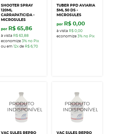
SHOOTER SPRAY
TUBER PPD AVIARIA
120ML
5ML 50 DS -
CARRAPATICIDA -
MICROSULES
MICROSULES
R$ 0,00
por
R$ 65,86
por
à vista
R$ 0,00
à vista
R$ 63,88
economize
3%
no Pix
economize
3%
no Pix
ou em
12x
de
R$ 6,70
VAC SULES REPRO
VAC SULES REPRO