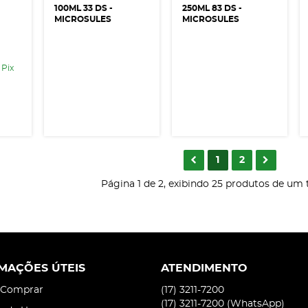
100ML 33 DS -
250ML 83 DS -
MICROSULES
MICROSULES
 Pix
1
2
Página 1 de 2, exibindo 25 produtos de um t
MAÇÕES ÚTEIS
ATENDIMENTO
Comprar
(17)
3211-7200
(17)
3211-7200
(WhatsApp)