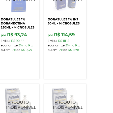
DORASULES 1%
DORASULES 1% INJ
DORAMECTINA
50ML - MICROSULES
250ML - MICROSULES
R$ 93,24
R$ 114,59
por
por
à vista
R$ 90,44
à vista
R$ 111,15
economize
3%
no Pix
economize
3%
no Pix
ou em
12x
de
R$ 9,49
ou em
12x
de
R$ 11,66