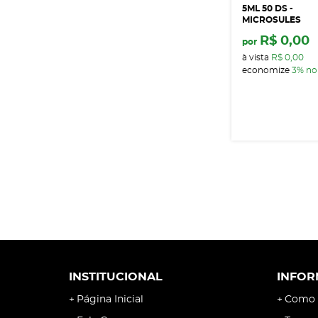
5ML 50 DS -
MICROSULES
R$ 0,00
por
à vista
R$ 0,00
economize
3%
no
INSTITUCIONAL
INFOR
Página Inicial
Como 