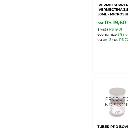
IVERMIC SUPRE
IVERMECTINA 3,
50ML - MICROSU
R$ 19,60
por
à vista
R$ 19,01
economize
3%
no
ou em
3x
de
R$ 7,
TUBER PPD BOV