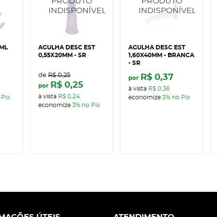
5ML
AGULHA DESC EST
AGULHA DESC EST
0,55X20MM - SR
1,60X40MM - BRANCA
- SR
de
R$ 0,25
R$ 0,37
por
R$ 0,25
por
à vista
R$ 0,36
à vista
R$ 0,24
 Pix
economize
3%
no Pix
economize
3%
no Pix