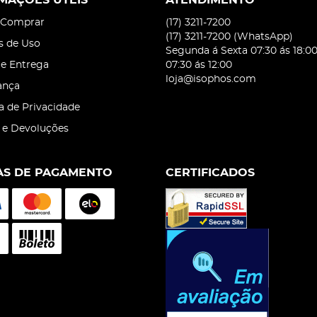
MAÇÕES ÚTEIS
ATENDIMENTO
Comprar
(17)
3211-7200
(17)
3211-7200
(WhatsApp)
s de Uso
Segunda á Sexta 07:30 ás 18:0
 e Entrega
07:30 ás 12:00
loja@isophos.com
ança
ca de Privacidade
 e Devoluções
S DE PAGAMENTO
CERTIFICADOS