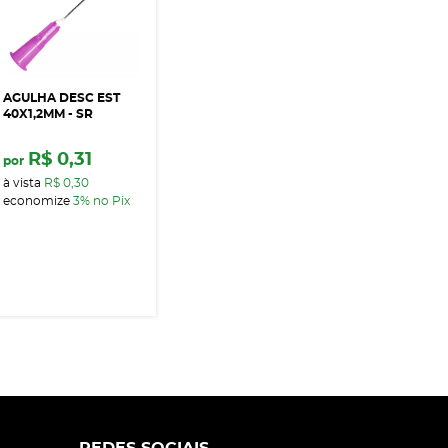
AGULHA DESC EST
40X1,2MM - SR
R$ 0,31
por
à vista
R$ 0,30
economize
3%
no Pix