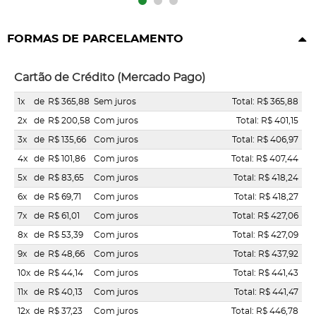
FORMAS DE PARCELAMENTO
Cartão de Crédito (Mercado Pago)
1x
de
R$ 365,88
Sem juros
Total: R$ 365,88
2x
de
R$ 200,58
Com juros
Total: R$ 401,15
3x
de
R$ 135,66
Com juros
Total: R$ 406,97
4x
de
R$ 101,86
Com juros
Total: R$ 407,44
5x
de
R$ 83,65
Com juros
Total: R$ 418,24
6x
de
R$ 69,71
Com juros
Total: R$ 418,27
7x
de
R$ 61,01
Com juros
Total: R$ 427,06
8x
de
R$ 53,39
Com juros
Total: R$ 427,09
9x
de
R$ 48,66
Com juros
Total: R$ 437,92
10x
de
R$ 44,14
Com juros
Total: R$ 441,43
11x
de
R$ 40,13
Com juros
Total: R$ 441,47
12x
de
R$ 37,23
Com juros
Total: R$ 446,78