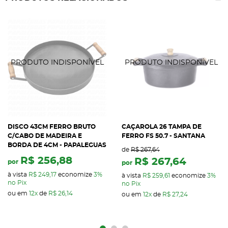
DISCO 43CM FERRO BRUTO
CAÇAROLA 26 TAMPA DE
C/CABO DE MADEIRA E
FERRO FS 50.7 - SANTANA
BORDA DE 4CM - PAPALEGUAS
de
R$ 267,64
R$ 256,88
R$ 267,64
por
por
à vista
R$ 249,17
economize
3%
à vista
R$ 259,61
economize
3%
no Pix
no Pix
ou em
12x
de
R$ 26,14
ou em
12x
de
R$ 27,24